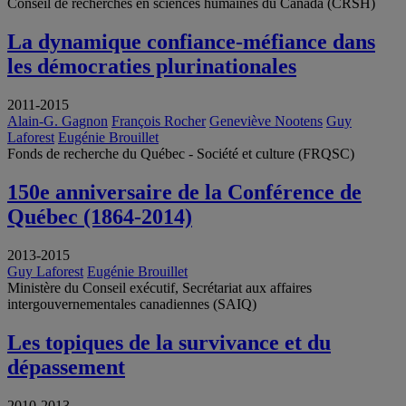
Conseil de recherches en sciences humaines du Canada (CRSH)
La dynamique confiance-méfiance dans
les démocraties plurinationales
2011-2015
Alain-G. Gagnon
François Rocher
Geneviève Nootens
Guy
Laforest
Eugénie Brouillet
Fonds de recherche du Québec - Société et culture (FRQSC)
150e anniversaire de la Conférence de
Québec (1864-2014)
2013-2015
Guy Laforest
Eugénie Brouillet
Ministère du Conseil exécutif, Secrétariat aux affaires
intergouvernementales canadiennes (SAIQ)
Les topiques de la survivance et du
dépassement
2010-2013