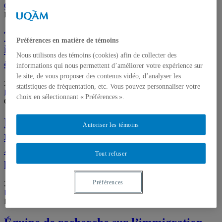
Catherine Xhardez
Mireille Paquet
Fonds de recherche du Québec (FRQ)
The New Face of Migration Management
Préférences en matière de témoins
in Canada: Digitalisation, Automation
Nous utilisons des témoins (cookies) afin de collecter des
and AI
informations qui nous permettent d’améliorer votre expérience sur
le site, de vous proposer des contenus vidéo, d’analyser les
2023-2028
statistiques de fréquentation, etc. Vous pouvez personnaliser votre
Karine Côté-Boucher
Mireille Paquet
choix en sélectionnant « Préférences ».
Conseil de Recherches en Sciences Humaines du Canada (CRSH)
Discriminations raciales, ethniques et
Autoriser les témoins
religieuses chez les jeunes de Québec.
Analyse de situations, de politiques et de
Tout refuser
pratiques – Projet Convergences
Préférences
2024-2027
Louis-Philippe Lampron
Jean-Philippe Perreault
Fonds de recherche du Québec – Société et culture (FRQSC)