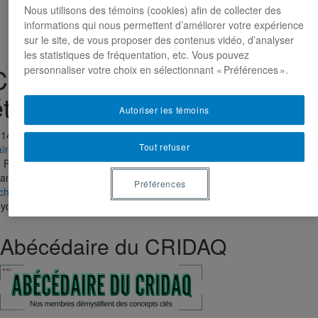
Activités
Nous utilisons des témoins (cookies) afin de collecter des
Publications
informations qui nous permettent d’améliorer votre expérience
Nous joindre
sur le site, de vous proposer des contenus vidéo, d’analyser
les statistiques de fréquentation, etc. Vous pouvez
Centre de recherche en
personnaliser votre choix en sélectionnant « Préférences ».
éthique (CRÉ)
Autoriser les témoins
014-2027
Tout refuser
aïma Hamrouni
Dominique Leydet
Amandine Catala
 Fonds de recherche du Québec – Société et culture (FRQSC) via son
nancement institutionnel, Université de Montréal a financé le
Centre de
Préférences
cherche en éthique
. Ce groupe est, entre autre, composé de Dominiqu
ydet, d’Amandine Catala et Naïma Hamrouni.
Abécédaire du CRIDAQ