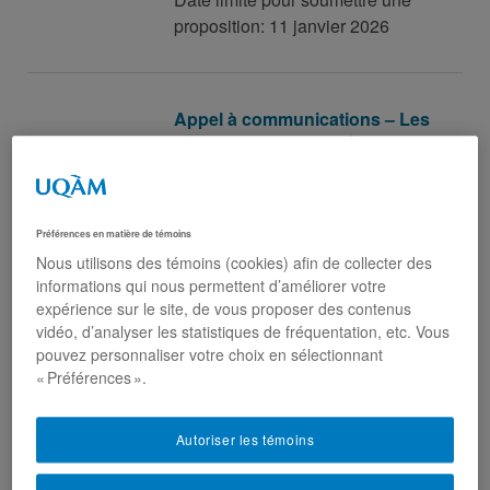
proposition: 11 janvier 2026
Appel à communications – Les
capacités d’agir de l’État
québécois et de ses
institutions publiques
23 octobre 2025
Préférences en matière de témoins
Nous utilisons des témoins (cookies) afin de collecter des
Date limite pour soumettre une
informations qui nous permettent d’améliorer votre
proposition: 12 décembre 2025
expérience sur le site, de vous proposer des contenus
vidéo, d’analyser les statistiques de fréquentation, etc. Vous
pouvez personnaliser votre choix en sélectionnant
« Préférences ».
Appel de textes – Aux
frontières de la liberté
d’expression: controverses,
Autoriser les témoins
limites et transgressions