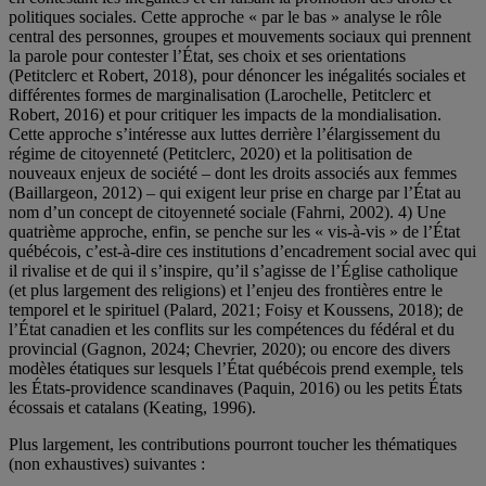
politiques sociales. Cette approche « par le bas » analyse le rôle
central des personnes, groupes et mouvements sociaux qui prennent
la parole pour contester l’État, ses choix et ses orientations
(Petitclerc et Robert, 2018), pour dénoncer les inégalités sociales et
différentes formes de marginalisation (Larochelle, Petitclerc et
Robert, 2016) et pour critiquer les impacts de la mondialisation.
Cette approche s’intéresse aux luttes derrière l’élargissement du
régime de citoyenneté (Petitclerc, 2020) et la politisation de
nouveaux enjeux de société – dont les droits associés aux femmes
(Baillargeon, 2012) – qui exigent leur prise en charge par l’État au
nom d’un concept de citoyenneté sociale (Fahrni, 2002). 4) Une
quatrième approche, enfin, se penche sur les « vis-à-vis » de l’État
québécois, c’est-à-dire ces institutions d’encadrement social avec qui
il rivalise et de qui il s’inspire, qu’il s’agisse de l’Église catholique
(et plus largement des religions) et l’enjeu des frontières entre le
temporel et le spirituel (Palard, 2021; Foisy et Koussens, 2018); de
l’État canadien et les conflits sur les compétences du fédéral et du
provincial (Gagnon, 2024; Chevrier, 2020); ou encore des divers
modèles étatiques sur lesquels l’État québécois prend exemple, tels
les États-providence scandinaves (Paquin, 2016) ou les petits États
écossais et catalans (Keating, 1996).
Plus largement, les contributions pourront toucher les thématiques
(non exhaustives) suivantes :