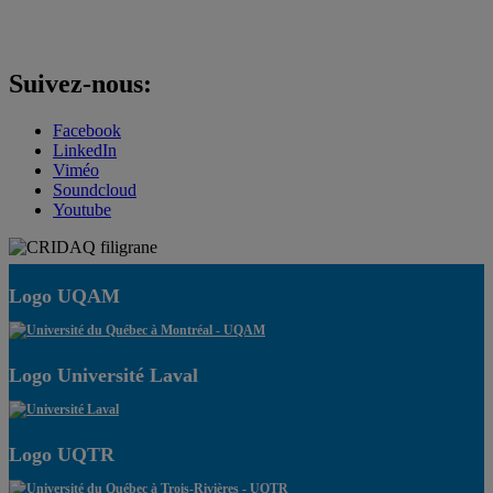
Suivez-nous:
Facebook
LinkedIn
Viméo
Soundcloud
Youtube
Logo UQAM
Logo Université Laval
Logo UQTR