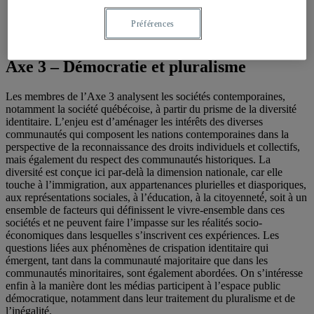
Préférences
Axe 3 – Démocratie et pluralisme
Les membres de l’Axe 3 analysent les sociétés contemporaines,
notamment la société québécoise, à partir du prisme de la diversité
identitaire. L’enjeu est d’aménager les intérêts des diverses
communautés qui composent les nations contemporaines dans la
perspective de la reconnaissance des droits individuels et collectifs,
mais également du respect des communautés historiques. La
diversité est conçue ici par-delà la dimension nationale, car elle
touche à l’immigration, aux appartenances plurielles et diasporiques,
aux représentations sociales, à l’éducation, à la citoyenneté́, soit à un
ensemble de facteurs qui définissent le vivre-ensemble dans ces
sociétés et ne peuvent faire l’impasse sur les réalités socio-
économiques dans lesquelles s’inscrivent ces expériences. Les
questions liées aux phénomènes de crispation identitaire qui
émergent, tant dans la communauté majoritaire que dans les
communautés minoritaires, sont également abordées. On s’intéresse
enfin à la manière dont les médias participent à l’espace public
démocratique, notamment dans leur traitement du pluralisme et de
l’inégalité.