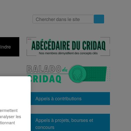
indre
Appels à contributions
permettent
analyser les
Appels à projets, bourses et
ctionnant
concours