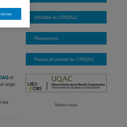
 refuser
Infolettre du CRIDAQ
Ressources
Revue de presse du CRIDAQ
DAQ
et
us large
s les
Suivez-nous:
Facebook
LinkedIn
Viméo
Soundcloud
Youtube