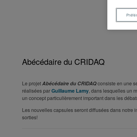
Préfé
Abécédaire du CRIDAQ
Le projet
Abécédaire du CRIDAQ
consiste en une sé
réalisées par
Guillaume Lamy
, dans lesquelles un 
un concept particulièrement important dans les débat
Les nouvelles capsules seront diffusées dans notre i
sorties!