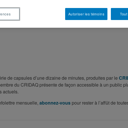
rences
Autoriser les témoins
Tout
rie de capsules d’une dizaine de minutes, produites par le
CRI
membre du CRIDAQ présente de façon accessible à un public pl
s actuels.
nfolettre mensuelle,
abonnez-vous
pour rester à l’affût de toute