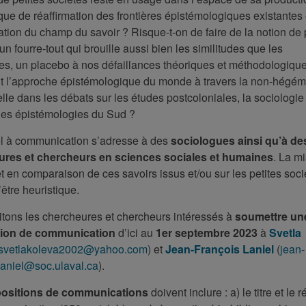
isque de réaffirmation des frontières épistémologiques existantes 
ion du champ du savoir ? Risque-t-on de faire de la notion de 
un fourre-tout qui brouille aussi bien les similitudes que les
ces, un placebo à nos défaillances théoriques et méthodologiqu
l’approche épistémologique du monde à travers la non-hégém
-elle dans les débats sur les études postcoloniales, la sociologie
 les épistémologies du Sud ?
l à communication s’adresse à des
sociologues ainsi qu’à de
res et chercheurs en sciences sociales et humaines
. La m
et en comparaison de ces savoirs issus et/ou sur les petites soci
être heuristique.
itons les chercheures et chercheurs intéressés à
soumettre un
tion de communication
d’ici au
1
er
septembre 2023
à
Svetla
svetlakoleva2002@yahoo.com
) et
Jean-François Laniel
(
jean-
.laniel@soc.ulaval.ca
).
ositions de communications
doivent inclure : a) le titre et le