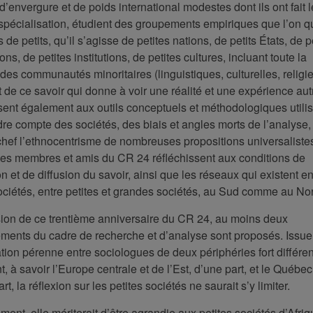
d’envergure et de poids international modestes dont ils ont fait l
spécialisation, étudient des groupements empiriques que l’on qu
s de petits, qu’il s’agisse de petites nations, de petits États, de p
ons, de petites institutions, de petites cultures, incluant toute la
 des communautés minoritaires (linguistiques, culturelles, religi
rt de ce savoir qui donne à voir une réalité et une expérience autr
sent également aux outils conceptuels et méthodologiques utili
re compte des sociétés, des biais et angles morts de l’analyse,
chef l’ethnocentrisme de nombreuses propositions universalistes
les membres et amis du CR 24 réfléchissent aux conditions de
n et de diffusion du savoir, ainsi que les réseaux qui existent en
ociétés, entre petites et grandes sociétés, au Sud comme au No
sion de ce trentième anniversaire du CR 24, au moins deux
ements du cadre de recherche et d’analyse sont proposés. Issue
tion pérenne entre sociologues de deux périphéries fort différe
t, à savoir l’Europe centrale et de l’Est, d’une part, et le Québec
rt, la réflexion sur les petites sociétés ne saurait s’y limiter.
ent, elle mériterait d’être agrandie aux petites sociétés d’Afriq