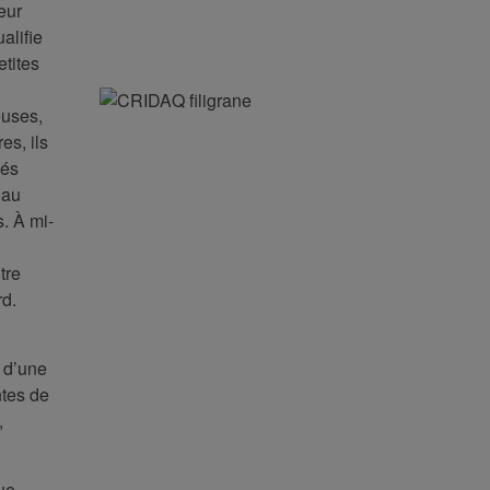
eur
alifie
etites
euses,
es, ils
sés
 au
. À mi-
tre
rd.
 d’une
ntes de
,
ue,