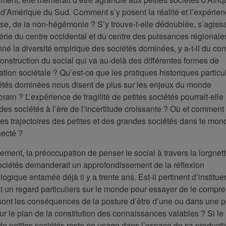
 d’Amérique du Sud. Comment s’y posent la réalité et l’expérie
sse, de la non-hégémonie ? S’y trouve-t-elle dédoublée, s’agiss
érie du centre occidental et du centre des puissances régionale
nné la diversité empirique des sociétés dominées, y a-t-il du c
onstruction du social qui va au-delà des différentes formes de
tion sociétale ? Qu’est-ce que les pratiques historiques particu
étés dominées nous disent de plus sur les enjeux du monde
ain ? L’expérience de fragilité de petites sociétés pourrait-elle 
es sociétés à l’ère de l’incertitude croissante ? Où et comment
les trajectoires des petites et des grandes sociétés dans le mon
necté ?
ent, la préoccupation de penser le social à travers la lorgnet
sociétés demanderait un approfondissement de la réflexion
ogique entamée déjà il y a trente ans. Est-il pertinent d’institue
et un regard particuliers sur le monde pour essayer de le compr
sont les conséquences de la posture d’être d’une ou dans une pe
ur le plan de la constitution des connaissances valables ? Si le
e petites sociétés reste en usage dans l’espace de sa productio