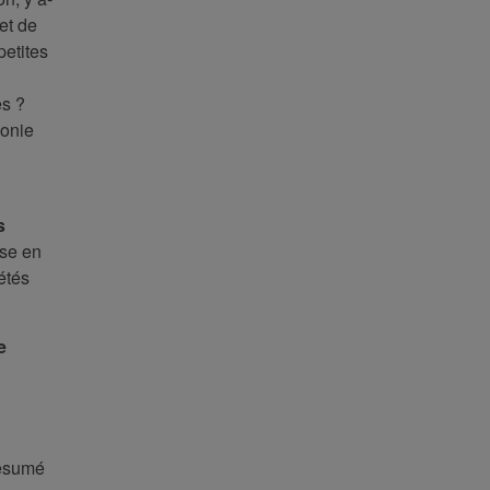
et de
petites
es ?
onie
s
ise en
étés
e
 résumé