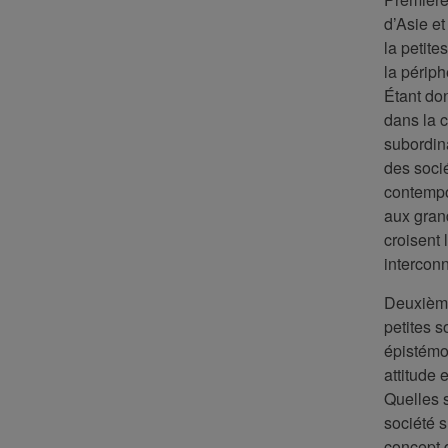
d’Asie et
la petite
la périph
Étant do
dans la c
subordina
des soci
contempor
aux grand
croisent 
intercon
Deuxièmem
petites 
épistémol
attitude 
Quelles 
société s
concept d