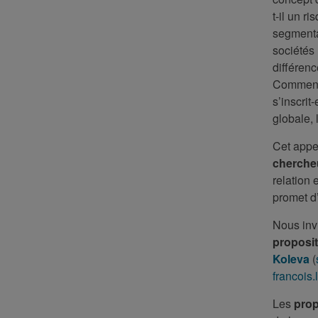
t-il un r
segmentat
sociétés 
différen
Comment 
s’inscrit
globale,
Cet appe
chercheu
relation 
promet d’
Nous inv
proposi
Koleva
(
francois
Les
prop