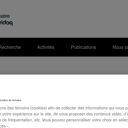
Recherche
Activités
Publications
Nous jo
 à communications – Petites sociétés e
ruction du savoir
matière de témoins
sons des témoins (cookies) afin de collecter des informations qui nous 
ciétés et construction du savoir
r votre expérience sur le site, de vous proposer des contenus vidéo, d’
 de recherche « Petites sociétés et construction du savoir » (C
es de fréquentation, etc. Vous pouvez personnaliser votre choix en séle
ces ».
ciation internationale des sociologues de langue française (AI