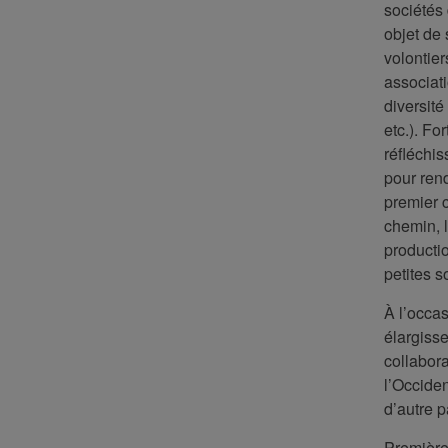
sociétés 
objet de 
volontier
associati
diversité
etc.). Fo
réfléchis
pour rend
premier 
chemin, 
productio
petites s
À l’occa
élargiss
collabora
l’Occiden
d’autre pa
Premièrem