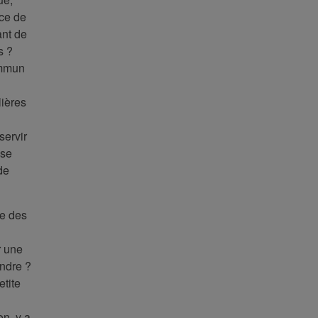
nce de
ant de
s ?
ommun
lières
servir
 se
de
te des
r une
endre ?
tite
n, y a-