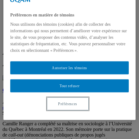
Axe 1 – Nations et Diversité
Axe 2 – Institutions, justice sociale et territoires
Axe 3 – Démocratie et pluralisme
Préférences en matière de témoins
Projets de recherche
Nous utilisons des témoins (cookies) afin de collecter des
Activités
Publications
informations qui nous permettent d’améliorer votre expérience sur
Nous joindre
le site, de vous proposer des contenus vidéo, d’analyser les
statistiques de fréquentation, etc. Vous pouvez personnaliser votre
Administratrice-
choix en sélectionnant « Préférences ».
Administrateur
Autoriser les témoins
Tout refuser
Camille Ranger, coordonnatrice générale
Administratrice-Administrateur
Préférences
cridaq@uqam.ca
Spécialités:
Camille Ranger a complété sa maîtrise en sociologie à l’Université
du Québec à Montréal en 2022. Son mémoire porte sur la pratique
de
call-out
(dénonciations publiques de propos jugés