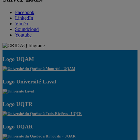
Facebook
LinkedIn
Viméo
Soundcloud
Youtube
Logo UQAM
Logo Université Laval
Logo UQTR
Logo UQAR