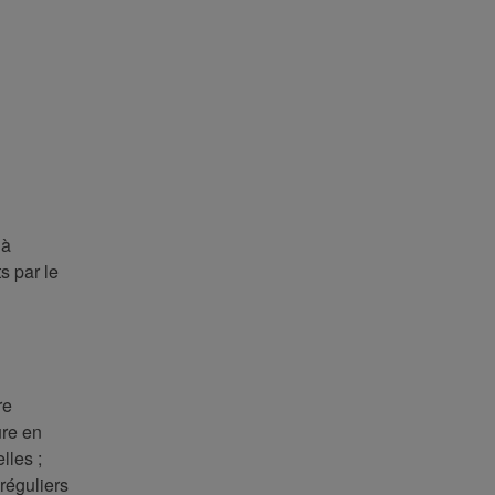
 à
ts par le
re
ure en
lles ;
réguliers