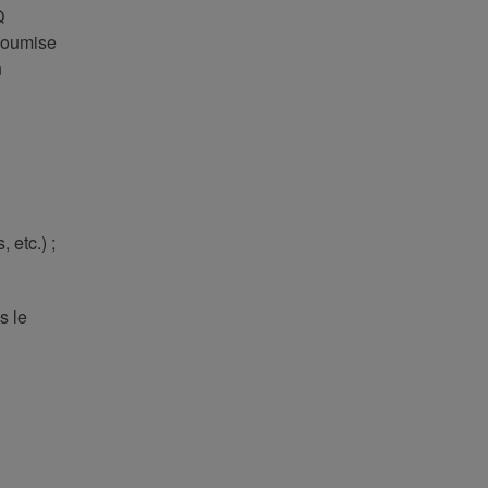
Q
 soumise
n
 etc.) ;
s le