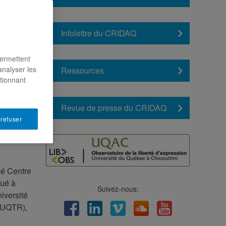
Infolettre du CRIDAQ
permettent
analyser les
Ressources
ctionnant
Revue de presse du CRIDAQ
 refuser
mé Centre
tué à
Suivez-nous:
iversité
Facebook
LinkedIn
Viméo
Soundcloud
Youtube
 (UQTR),