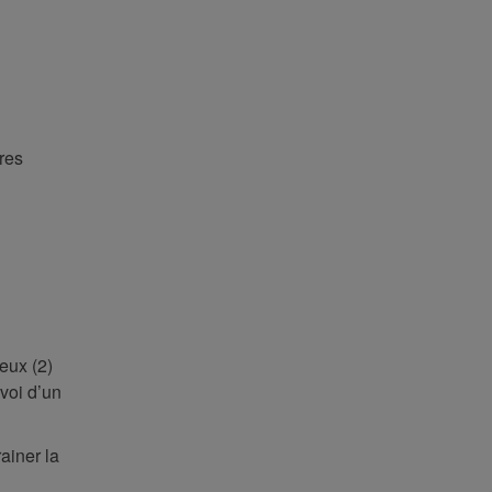
res
eux (2)
nvoi d’un
ainer la