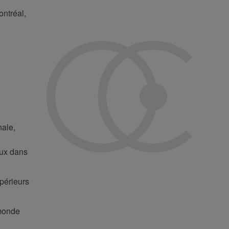
ontréal,
nale,
eux dans
upérieurs
 monde