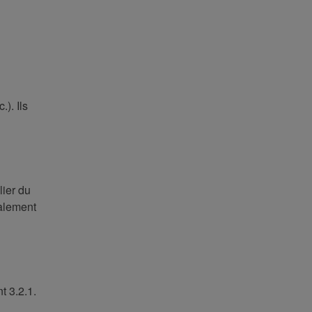
). Ils
lier du
galement
t 3.2.1.