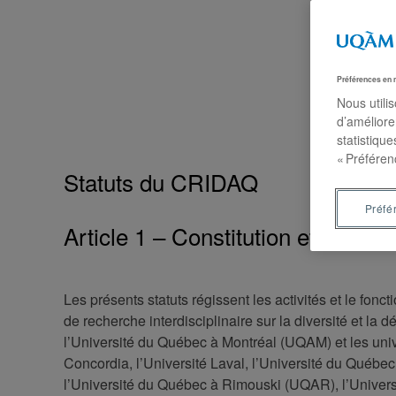
Préférences en 
Nous utili
d’améliore
statistiqu
« Préféren
Statuts du CRIDAQ
Préfé
Article 1 – Constitution et nom
Les présents statuts régissent les activités et le fo
de recherche interdisciplinaire sur la diversité et la
l’Université du Québec à Montréal (UQAM) et les unive
Concordia, l’Université Laval, l’Université du Québe
l’Université du Québec à Rimouski (UQAR), l’Universi