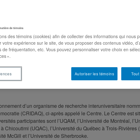
matière de témoins
sons des témoins (cookies) afin de collecter des informations qui nous 
r votre expérience sur le site, de vous proposer des contenus vidéo, d’
es de fréquentation, etc. Vous pouvez personnaliser votre choix en séle
ces ».
rences
Autoriser les témoins
Tout
nctionnement d’un organisme de recherche interuniversitaire nom
 démocratie (CRIDAQ), ci-après appelé le Centre. Le Centre est si
rsités participantes sont l’UQAM, l’Université de Montréal, l’Un
c à Chicoutimi (UQAC), l’Université du Québec à Trois-Rivières
té McGill et l’Université de Sherbrooke.