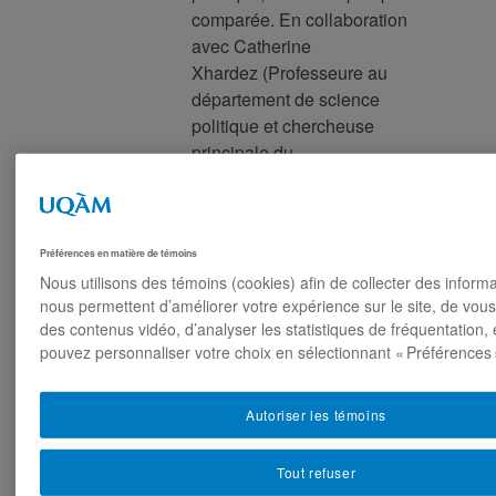
comparée. En collaboration
avec Catherine
Xhardez (Professeure au
département de science
politique et chercheuse
principale du
projet), le chercheur ou
la chercheuse postdoctoral(e) sera
responsable de la réalisation
Préférences en matière de témoins
d’un projet de
Nous utilisons des témoins (cookies) afin de collecter des informa
recherche poursuivant deux
nous permettent d’améliorer votre expérience sur le site, de vou
objectifs empiriques : (1)
des contenus vidéo, d’analyser les statistiques de fréquentation, 
Comparer les processus de
pouvez personnaliser votre choix en sélectionnant « Préférences 
planification et de
programmation de l’immigration
Autoriser les témoins
économique et humanitaire au
Québec et dans des pays de
l’OCDE, par l’intermédiaire d’une
Tout refuser