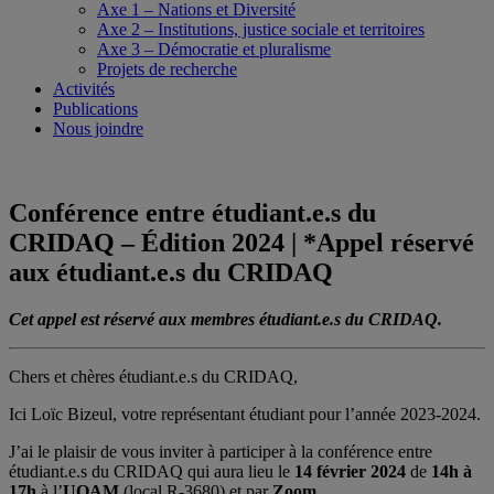
Axe 1 – Nations et Diversité
Axe 2 – Institutions, justice sociale et territoires
Axe 3 – Démocratie et pluralisme
Projets de recherche
Activités
Publications
Nous joindre
Conférence entre étudiant.e.s du
CRIDAQ – Édition 2024 | *Appel réservé
aux étudiant.e.s du CRIDAQ
Cet appel est réservé aux membres étudiant.e.s du CRIDAQ.
Chers et chères étudiant.e.s du CRIDAQ,
Ici Loïc Bizeul, votre représentant étudiant pour l’année 2023-2024.
J’ai le plaisir de vous inviter à participer à la conférence entre
étudiant.e.s du CRIDAQ qui aura lieu le
14 février 2024
de
14h à
17h
à l’
UQAM
(local R-3680) et par
Zoom
.