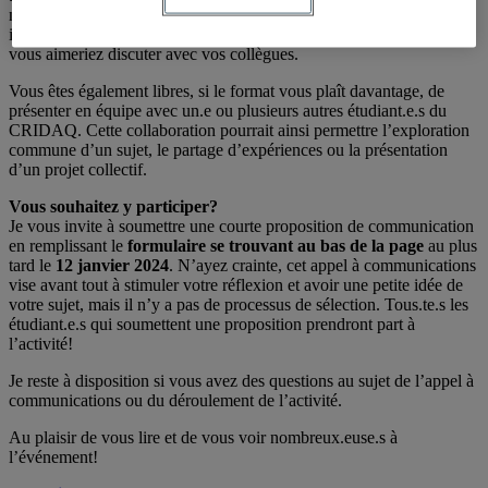
n’est pas exhaustive et je vous invite à réfléchir à tout autre sujet ou
initiative en lien avec votre vécu dans le milieu de la recherche dont
vous aimeriez discuter avec vos collègues.
Vous êtes également libres, si le format vous plaît davantage, de
présenter en équipe avec un.e ou plusieurs autres étudiant.e.s du
CRIDAQ. Cette collaboration pourrait ainsi permettre l’exploration
commune d’un sujet, le partage d’expériences ou la présentation
d’un projet collectif.
Vous souhaitez y participer?
Je vous invite à soumettre une courte proposition de communication
en remplissant le
formulaire se trouvant au bas de la page
au plus
tard le
12 janvier 2024
. N’ayez crainte, cet appel à communications
vise avant tout à stimuler votre réflexion et avoir une petite idée de
votre sujet, mais il n’y a pas de processus de sélection. Tous.te.s les
étudiant.e.s qui soumettent une proposition prendront part à
l’activité!
Je reste à disposition si vous avez des questions au sujet de l’appel à
communications ou du déroulement de l’activité.
Au plaisir de vous lire et de vous voir nombreux.euse.s à
l’événement!