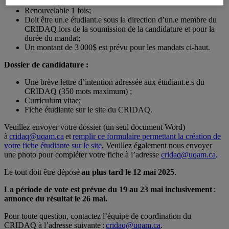
Un an, de juin 2025 à mai 2026;
Renouvelable 1 fois;
Doit être un.e étudiant.e sous la direction d’un.e membre du
CRIDAQ lors de la soumission de la candidature et pour la
durée du mandat;
Un montant de 3 000$ est prévu pour les mandats ci-haut.
Dossier de candidature :
Une brève lettre d’intention adressée aux étudiant.e.s du
CRIDAQ (350 mots maximum) ;
Curriculum vitae;
Fiche étudiante sur le site du CRIDAQ.
Veuillez envoyer votre dossier (un seul document Word)
à
cridaq@uqam.ca
et
remplir ce formulaire permettant la création de
votre fiche étudiante sur le site
. Veuillez également nous envoyer
une photo pour compléter votre fiche à l’adresse
cridaq@uqam.ca
.
Le tout doit être déposé
au plus tard le 12 mai 2025
.
La période de vote est prévue du 19 au 23 mai inclusivement
:
a
nnonce du résultat le 26 mai.
Pour toute question, contactez l’équipe de coordination du
CRIDAQ à l’adresse suivante :
cridaq@uqam.ca
.