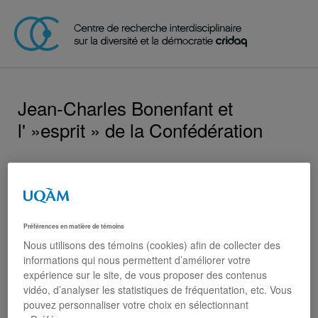
Jean-Charles Bonenfant et
l' »esprit » de la Confédération
2017-2018
Patrick Taillon
Guy Laforest
Le Conseil de recherches en sciences humaines du
Préférences en matière de témoins
Canada (CRSH), via son programme de subvention
Nous utilisons des témoins (cookies) afin de collecter des
Connexion, a financé l’organisation du colloque Jean-
informations qui nous permettent d’améliorer votre
Charles Bonenfant et l' »esprit » de la Confédération.
expérience sur le site, de vous proposer des contenus
vidéo, d’analyser les statistiques de fréquentation, etc. Vous
pouvez personnaliser votre choix en sélectionnant