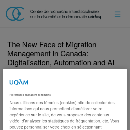
The New Face of Migration
Management in Canada:
Digitalisation, Automation and AI
2023-2028
Karine Côté-Boucher
Mireille Paquet
Préférences en matière de témoins
Le Conseil de Recherches en Sciences Humaines du
Nous utilisons des témoins (cookies) afin de collecter des
Canada (CRSH), via son programme de subvention
informations qui nous permettent d’améliorer votre
savoir, a financé l’équipe de Danièle Bélanger. Ce
expérience sur le site, de vous proposer des contenus
groupe est, entre autres, composé de Karine Côté-
vidéo, d’analyser les statistiques de fréquentation, etc. Vous
Boucher et Mireille Paquet.
pouvez personnaliser votre choix en sélectionnant