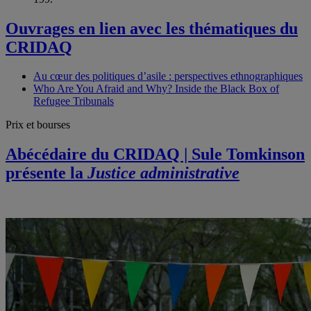
Ouvrages en lien avec les thématiques du
CRIDAQ
Au cœur des politiques d’asile : perspectives ethnographiques
Who Are You Afraid and Why? Inside the Black Box of
Refugee Tribunals
Prix et bourses
Abécédaire du CRIDAQ | Sule Tomkinson
présente la
Justice administrative