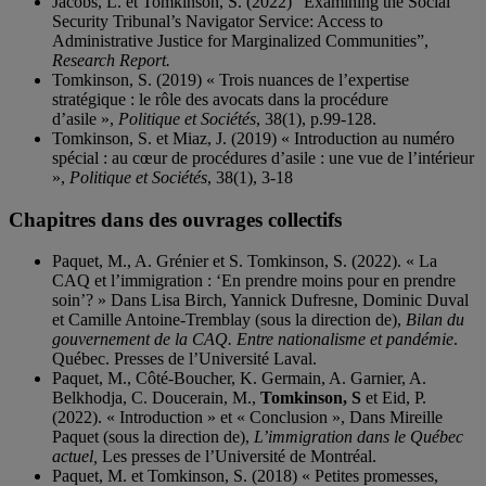
Jacobs, L. et Tomkinson, S. (2022) “Examining the Social
Security Tribunal’s Navigator Service: Access to
Administrative Justice for Marginalized Communities”,
Research Report.
Tomkinson, S. (2019) « Trois nuances de l’expertise
stratégique : le rôle des avocats dans la procédure
d’asile »,
Politique et Sociétés
, 38(1), p.99-128.
Tomkinson, S. et Miaz, J. (2019) « Introduction au numéro
spécial : au cœur de procédures d’asile : une vue de l’intérieur
»,
Politique et Sociétés
, 38(1), 3-18
Chapitres dans des ouvrages collectifs
Paquet, M., A. Grénier et S. Tomkinson, S. (2022). « La
CAQ et l’immigration : ‘En prendre moins pour en prendre
soin’? » Dans Lisa Birch, Yannick Dufresne, Dominic Duval
et Camille Antoine-Tremblay (sous la direction de),
Bilan du
gouvernement de la CAQ. Entre nationalisme et pandémie
.
Québec. Presses de l’Université Laval.
Paquet, M., Côté-Boucher, K. Germain, A. Garnier, A.
Belkhodja, C. Doucerain, M.,
Tomkinson, S
et Eid,
P.
(2022). « Introduction » et « Conclusion », Dans Mireille
Paquet (sous la direction de),
L’immigration dans le Québec
actuel,
Les presses de l’Université de Montréal.
Paquet, M. et Tomkinson, S. (2018) « Petites promesses,