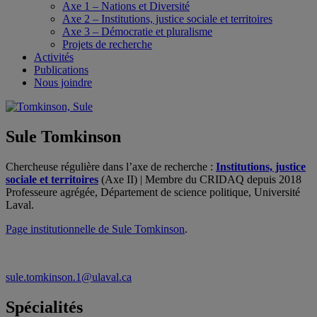
Axe 1 – Nations et Diversité
Axe 2 – Institutions, justice sociale et territoires
Axe 3 – Démocratie et pluralisme
Projets de recherche
Activités
Publications
Nous joindre
Sule Tomkinson
Chercheuse régulière dans l’axe de recherche :
Institutions, justice
sociale et territoires
(Axe II) | Membre du CRIDAQ depuis 2018
Professeure agrégée, Département de science politique, Université
Laval.
Page institutionnelle de Sule Tomkinson
.
sule.tomkinson.1@ulaval.ca
Spécialités