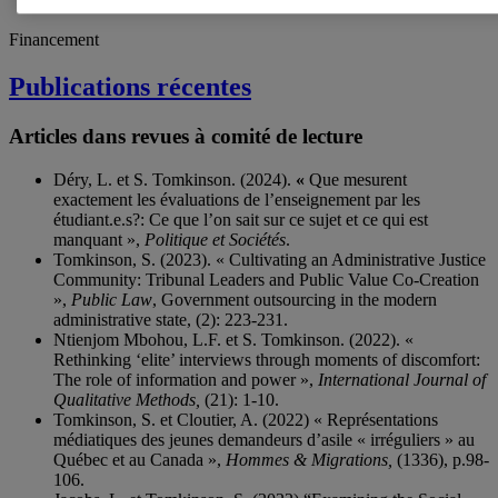
Sociétés (2017- )
Financement
Publications récentes
Articles dans revues à comité de lecture
Déry, L. et S. Tomkinson. (2024).
«
Que mesurent
exactement les évaluations de l’enseignement par les
étudiant.e.s?: Ce que l’on sait sur ce sujet et ce qui est
manquant »,
Politique et Sociétés
.
Tomkinson, S. (2023). « Cultivating an Administrative Justice
Community: Tribunal Leaders and Public Value Co-Creation
»,
Public Law
, Government outsourcing in the modern
administrative state, (2): 223-231.
Ntienjom Mbohou, L.F. et S. Tomkinson. (2022). «
Rethinking ‘elite’ interviews through moments of discomfort:
The role of information and power »,
International Journal of
Qualitative Methods,
(21): 1-10.
Tomkinson, S. et Cloutier, A. (2022) « Représentations
médiatiques des jeunes demandeurs d’asile « irréguliers » au
Québec et au Canada »,
Hommes & Migrations,
(1336), p.98-
106.