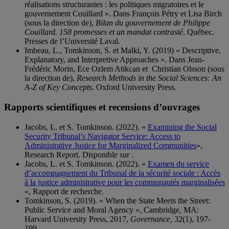
réalisations structurantes : les politiques migratoires et le
gouvernement Couillard ». Dans François Pétry et Lisa Birch
(sous la direction de),
Bilan du gouvernement de Philippe
Couillard. 158 promesses et un mandat contrasté
. Québec.
Presses de l’Université Laval.
Imbeau, L., Tomkinson, S. et Malki, Y. (2019) « Descriptive,
Explanatory, and Interpretive Approaches ». Dans Jean-
Frédéric Morin, Ece Ozlem Atikcan et Christian Olsson (sous
la direction de),
Research Methods in the Social Sciences: An
A-Z of Key Concepts.
Oxford University Press.
Rapports scientifiques et recensions d’ouvrages
Jacobs, L. et S. Tomkinson. (2022). «
Examining the Social
Security Tribunal’s Navigator Service: Access to
Administrative Justice for Marginalized Communities
»,
Research Report. Disponible sur
.
Jacobs, L. et S. Tomkinson. (2022). «
Examen du service
d’accompagnement du Tribunal de la sécurité sociale : Accès
à la justice administrative pour les communautés marginalisées
», Rapport de recherche.
Tomkinson, S. (2019). « When the State Meets the Street:
Public Service and Moral Agency », Cambridge, MA:
Harvard University Press, 2017,
Governance,
32(1), 197-
199.