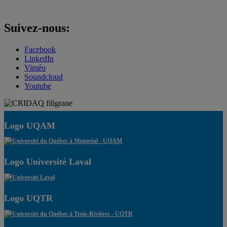
Suivez-nous:
Facebook
LinkedIn
Viméo
Soundcloud
Youtube
Logo UQAM
Logo Université Laval
Logo UQTR