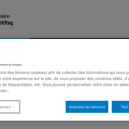
Recherche
Activités
Publications
Nous jo
matière de témoins
sons des témoins (cookies) afin de collecter des informations qui nous 
st Century: Bridging Divides
r votre expérience sur le site, de vous proposer des contenus vidéo, d’
es de fréquentation, etc. Vous pouvez personnaliser votre choix en séle
ces ».
rences
Autoriser les témoins
Tout
grant Integration in the Mid-21st Century: Bridging Divide
. Ce 
Mireille Paquet.