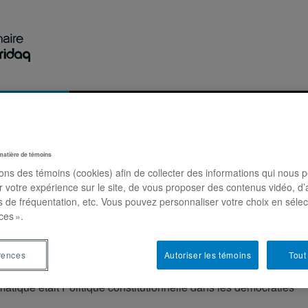
Recherche
Activités
Publications
Nous jo
matière de témoins
sons des témoins (cookies) afin de collecter des informations qui nous 
les démocraties multinationales
r votre expérience sur le site, de vous proposer des contenus vidéo, d’
es de fréquentation, etc. Vous pouvez personnaliser votre choix en séle
ces ».
Eugénie Brouillet
Guy Laforest
Woehrling, José
François Roch
rences
Autoriser les témoins
Tout
Canada (CRSH) a financé, via son programme de subvention Sa
atique était Politique constitutionnelle dans les démocraties