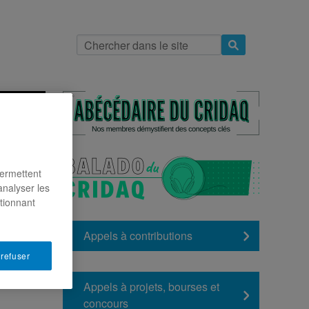
indre
permettent
analyser les
ctionnant
Appels à contributions
er
 refuser
voir,
Appels à projets, bourses et
concours