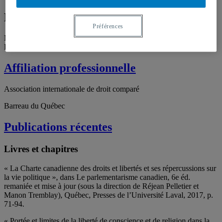
Formation académique
Préférences
Maîtrise en droit (Strasbourg, 1966) ;
LL.M (Montréal, 1970).
Affiliation professionnelle
Association internationale de droit comparé
Barreau du Québec
Publications récentes
Livres et chapitres
« La Charte canadienne des droits et libertés et ses répercussions sur
la vie politique », dans Le parlementarisme canadien, 6e éd.
remaniée et mise à jour (sous la direction de Réjean Pelletier et
Manon Tremblay), Québec, Presses de l’Université Laval, 2017, p.
71-94.
« Portée et limites de la liberté de conscience et de religion dans la