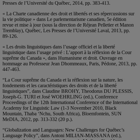
Presses de l’Université du Québec, 2014, pp. 383-413.
« La Charte canadienne des droit et libertés et ses répercussions sur
la vie politique » dans Le parlementarisme canadien, 5e édition
revue et mise à jour (sous la direction de Réjean Pelletier et Manon
Tremblay), Québec, Les Presses de l’Université Laval, 2013, pp.
89-126.
« Les droits linguistiques dans l’usage officiel et la liberté
linguistique dans l’usage privé : L’apport à la réflexion de la Cour
suprême du Canada », dans Humanisme et droit. Ouvrage en
hommage au Professeur Jean Dhommeaux, Paris, Pédone, 2013, pp.
447-463.
“La Cour suprême du Canada et la réflexion sur la nature, les
fondements et les caractéristiques des droits et de la liberté
linguistiques”, dans Claudine BROHY, Theodorus DU PLESSIS,
Joseph-G. TURI et José WOEHRLING (ed.), Conference
Proceedings of the 12th International Conference of the International
Academy for Linguistic Law (1-3 November 2010, Black
Mountain, Thaba ‘Nchu, South Africa), Bloemfontein, SUN
MeDIA, 2012, pp. 313-332 (20 p.).
“Globalization and Languages: New Challenges for Québec’s
Language Policy”, dans Antoni MILIAN-MASSANA (ed.),