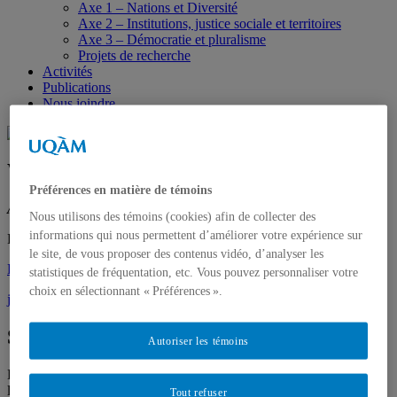
Axe 1 – Nations et Diversité
Axe 2 – Institutions, justice sociale et territoires
Axe 3 – Démocratie et pluralisme
Projets de recherche
Activités
Publications
Nous joindre
Woehrling, José
Préférences en matière de témoins
Ancien membre du CRIDAQ
Nous utilisons des témoins (cookies) afin de collecter des
informations qui nous permettent d’améliorer votre expérience sur
Professeur, Faculté de Droit, Université de Montréal.
le site, de vous proposer des contenus vidéo, d’analyser les
Page institutionnelle de José Woehrling
.
statistiques de fréquentation, etc. Vous pouvez personnaliser votre
choix en sélectionnant « Préférences ».
jose.woehrling@umontreal.ca
Spécialités
Autoriser les témoins
Droit constitutionnel canadien et comparé – protection des droits de
la personne en droit constitutionnel et en droit international.
Tout refuser