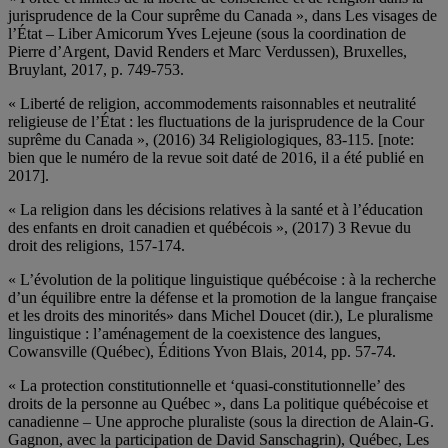
jurisprudence de la Cour suprême du Canada », dans Les visages de
l’État – Liber Amicorum Yves Lejeune (sous la coordination de
Pierre d’Argent, David Renders et Marc Verdussen), Bruxelles,
Bruylant, 2017, p. 749-753.
« Liberté de religion, accommodements raisonnables et neutralité
religieuse de l’État : les fluctuations de la jurisprudence de la Cour
suprême du Canada », (2016) 34 Religiologiques, 83-115. [note:
bien que le numéro de la revue soit daté de 2016, il a été publié en
2017].
« La religion dans les décisions relatives à la santé et à l’éducation
des enfants en droit canadien et québécois », (2017) 3 Revue du
droit des religions, 157-174.
« L’évolution de la politique linguistique québécoise : à la recherche
d’un équilibre entre la défense et la promotion de la langue française
et les droits des minorités» dans Michel Doucet (dir.), Le pluralisme
linguistique : l’aménagement de la coexistence des langues,
Cowansville (Québec), Éditions Yvon Blais, 2014, pp. 57-74.
« La protection constitutionnelle et ‘quasi-constitutionnelle’ des
droits de la personne au Québec », dans La politique québécoise et
canadienne – Une approche pluraliste (sous la direction de Alain-G.
Gagnon, avec la participation de David Sanschagrin), Québec, Les