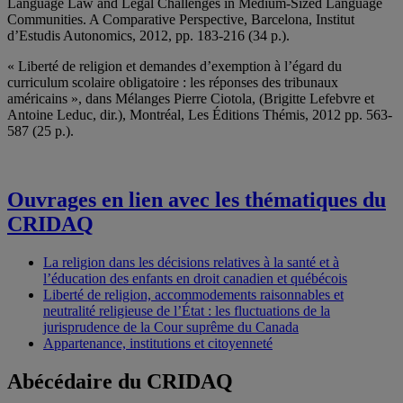
Language Law and Legal Challenges in Medium-Sized Language
Communities. A Comparative Perspective, Barcelona, Institut
d’Estudis Autonomics, 2012, pp. 183-216 (34 p.).
« Liberté de religion et demandes d’exemption à l’égard du
curriculum scolaire obligatoire : les réponses des tribunaux
américains », dans Mélanges Pierre Ciotola, (Brigitte Lefebvre et
Antoine Leduc, dir.), Montréal, Les Éditions Thémis, 2012 pp. 563-
587 (25 p.).
Ouvrages en lien avec les thématiques du
CRIDAQ
La religion dans les décisions relatives à la santé et à
l’éducation des enfants en droit canadien et québécois
Liberté de religion, accommodements raisonnables et
neutralité religieuse de l’État : les fluctuations de la
jurisprudence de la Cour suprême du Canada
Appartenance, institutions et citoyenneté
Abécédaire du CRIDAQ