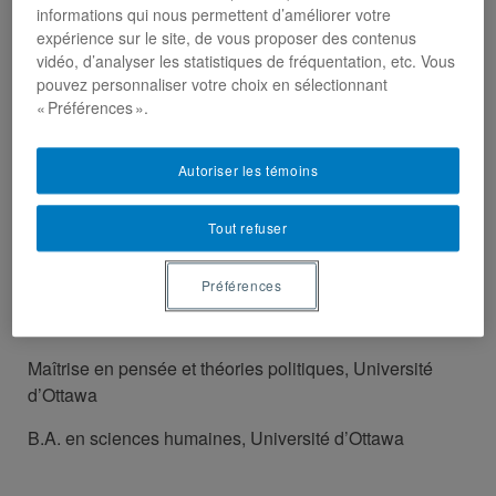
informations qui nous permettent d’améliorer votre
expérience sur le site, de vous proposer des contenus
Spécialités
vidéo, d’analyser les statistiques de fréquentation, etc. Vous
pouvez personnaliser votre choix en sélectionnant
Théorie et philosophie politiques – Enjeux éthiques et
« Préférences ».
politiques du pluralisme et de la diversité
– Théories
éthiques contemporaines– Citoyenneté, démocratie et
Autoriser les témoins
identité collective.
Tout refuser
Formation académique
Préférences
Ph.D. science politique, Université du Québec à
Montréal
Maîtrise en pensée et théories politiques, Université
d’Ottawa
B.A. en sciences humaines, Université d’Ottawa