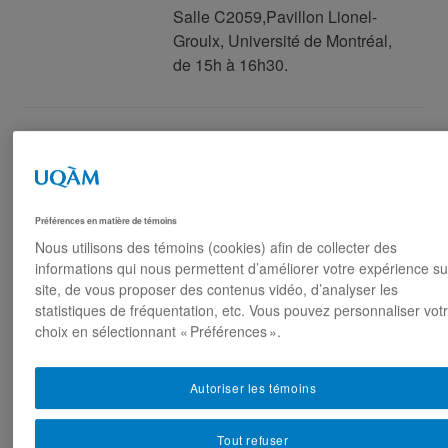
Salle C2059,Pavillon Lionel-
Groulx, Université de Montréal,
de 15h à 16h30.
La vérité et de la
réconciliation : le
journalisme chez les
Préférences en matière de témoins
Premières nations
Nous utilisons des témoins (cookies) afin de collecter des
22 mars 2018
En personne
informations qui nous permettent d’améliorer votre expérience su
site, de vous proposer des contenus vidéo, d’analyser les
SB Atrium, Samuel Bronfman
statistiques de fréquentation, etc. Vous pouvez personnaliser vot
Building (1590 Docteur
choix en sélectionnant « Préférences ».
Penfield), 13h30 à 15h30.
Autoriser les témoins
Les trois temps de la laïcité au
Tout refuser