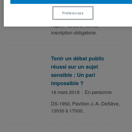
22 mars 2018
En personne
Préférences
Salle A-3440, Pavillon Hubert-
Aquin, 12h30 à 13h45,
inscription obligatoire.
Tenir un débat public
réussi sur un sujet
sensible : Un pari
impossible ?
16 mars 2018
En personne
DS-1950, Pavillon J.-A.-DeSève,
13h30 à 17h00.