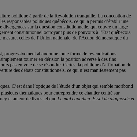
ure politique à partir de la Révolution tranquille. La conception de
les responsables politiques québécois, ce qui a permis d’établir une
de divergences sur la question constitutionnelle, qui couvre un large
ement constitutionnel octroyant plus de pouvoirs à l’État québécois.
dre mesure, celles de l’Union nationale, de l’Action démocratique du
rest, progressivement abandonné toute forme de revendications
simplement tourner en dérision la position adverse à des fins
jours pas en voie de se résoudre. Certes, la politique d’affirmation du
rture des débats constitutionnels, ce qui n’est manifestement pas
tiques. C’est dans l’optique de l’étude d’un objet qui semble moribond
plusieurs thématiques pour entreprendre ce chantier centré sur
ey et auteur de livres tel que
Le mal canadien
.
Essai de diagnostic et