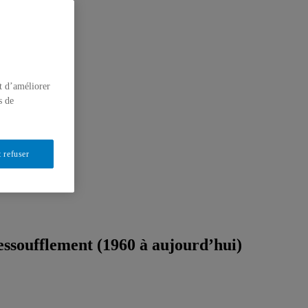
t d’améliorer
s de
 refuser
essoufflement (1960 à aujourd’hui)