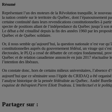
Résumé
Représentant l’un des moteurs de la Révolution tranquille, le nouveau
la nation centrée sur le territoire du Québec, dont l’épanouissement p
certaine continuité dans leurs revendications constitutionnelles à part
spectre de positions allant de l’indépendance du Québec jusqu’à son m
Le débat a été cristallisé depuis la fin des années 1960 par les propo
Québec et de Québec solidaire.
Or, il nous semble qu’aujourd’hui, la question nationale n’est vue qu’
constitutionnelles auprès du gouvernement fédéral, un virage qui s’est
électorales, le PLQ a cessé de débattre de cet enjeu fondamental, provo
Québec et de relation canadienne annoncée en juin 2017 réactualise le
l’intention des libéraux.
On constate donc, hors de certains milieux universitaires, l’absence d
aujourd’hui que ce séminaire sous l’égide du CRIDAQ a été organisé. 
l’analyse historique de la pensée fédéraliste au Québec. André Burell
esquisse de thérapie
et
Pierre Eliott Trudeau. L’intellectuel et le politi
Partager sur :