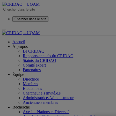
Chercher dans le site
Accueil
À propos
Le CRIDAQ
Rapports annuels du CRIDAQ
Statuts du CRIDAQ
Comité expert
Partenaires
Équipe
Directrice
Membres
Étudiant.e.s
Chercheur.e.s invité.e.s
Administratrice-Administrateur
Ancien.ne.s membres
Recherche
Axe 1 – Nations et Diversité