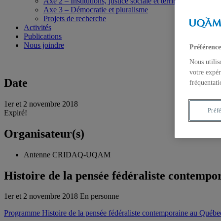
Axe 2 – Institutions, justice sociale et territoires
Axe 3 – Démocratie et pluralisme
Projets de recherche
Activités
Publications
Nous joindre
Préférence
Nous utilis
votre expér
Date
fréquentati
1er et 2 novembre 2018
Préf
Expiré!
Organisateur(s)
Antenne CRIDAQ-UQAM
Histoire de la pensée fédéraliste contemp
1er et 2 novembre 2018
En personne
Programme Histoire de la pensée fédéraliste contemporaine au Québe