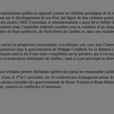
 nationalisme québécois apparaît comme un véritable paradigme de la cult
asse par le développement de son État, fait figure de lieu commun parmi 
ir des années 1960. Cependant, le néonationalisme a aussi été le théâtre 
aintien dans l’ensemble fédératif canadien sous la condition d’un chang
sitions du Parti québécois, du Parti libéral du Québec et, dans une moin
à travers la perspective souverainiste. Les libéraux ont, sous Jean Cha
 poursuivi sous le gouvernement de Philippe Couillard. En se limitant à 
quant ainsi la fin d’une saine compétition sur la question, qui n’est tou
s revendications historiques du Québec, mais n’a pas provoqué la réouve
’une véritable pensée fédéraliste québécoise parmi les responsables poli
er
Ainsi, le 1
et 2 novembre, les 16 conférenciers échangeront autour de 
e,ancien conseiller des gouvernements de Pierre Trudeau et Brian Mulron
que
, assurera la conférence d’ouverture.