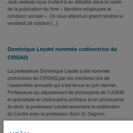
Jack Jedwab nous invitent à en débattre dans le cadre
de la publication du livre « Identités religieuses et
cohésion sociale ». On vous attend en grand nombre le
vendredi 28 octobre […]
Dominique Leydet nommée codirectrice du
CRIDAQ
La professeure Dominique Leydet a été nommée
codirectrice du CRIDAQ par les membres lors de
l’assemblée annuelle qui s’est tenue en juin dernier.
Professeure au département de philosophie de l’UQAM
et spécialiste en philosophie politique et en philosophie
du droit, la professeur Leydet assumera la codirection
du Centre avec le professeur Alain-G. Gagnon.