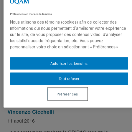
Plusieurs membres participent au congrès
annuel de l’AISP à Poznań en Pologne
Préférences en matière de témoins
Nous utilisons des témoins (cookies) afin de collecter des
16 août 2016
informations qui nous permettent d’améliorer votre expérience
sur le site, de vous proposer des contenus vidéo, d’analyser
Plusieurs membres du CRIDAQ ont pris part, en juillet
les statistiques de fréquentation, etc. Vous pouvez
dernier, au 24e congrès de l’Association internationale
personnaliser votre choix en sélectionnant « Préférences ».
de science politique (AISP) qui se tenait à Poznań en
Pologne. Pas moins de 8 membres du CRIDAQ, ont
participé à ce Congrès sous le thème de «La politique
Autoriser les témoins
dans un monde d’inégalités». Victor Armony: Lundi le
25 juillet 13:30 […]
Tout refuser
Préférences
Table ronde autour de l’ouvrage du professeur
Vincenzo Cicchelli
11 août 2016