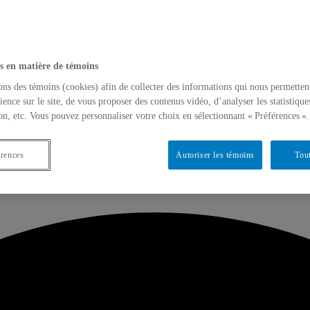
s en matière de témoins
ons des témoins (cookies) afin de collecter des informations qui nous permetten
ience sur le site, de vous proposer des contenus vidéo, d’analyser les statistique
on, etc. Vous pouvez personnaliser votre choix en sélectionnant « Préférences ».
es professionnelles du CRIDAQ-SAIC pou
érences
Autoriser les témoins
Tout