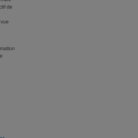
tif de
e vue
rmation
de
er