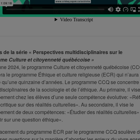
 de la série « Perspectives multidisciplinaires sur le
mme
Culture et citoyenneté québécoise »
mne 2024, le programme Culture et citoyenneté québécoise (C
a le programme Éthique et culture religieuse (ECR) qui n’aura e
́ qu’une quinzaine d’années. Le programme CCQ se concentre 
sciplinaires de la sociologie et de l’éthique. Au primaire, il vise
ement chez les élèves d’une seule compétence évolutive: «Réfl
critique sur des réalités culturelles». Au secondaire, il vise le
ement de deux compétences: «Étudier des réalités culturelles»
hir sur une question éthique».
acement du programme ECR par le programme CCQ soulève d
es questions sur la manière d’aborder les enjeux du vivre en