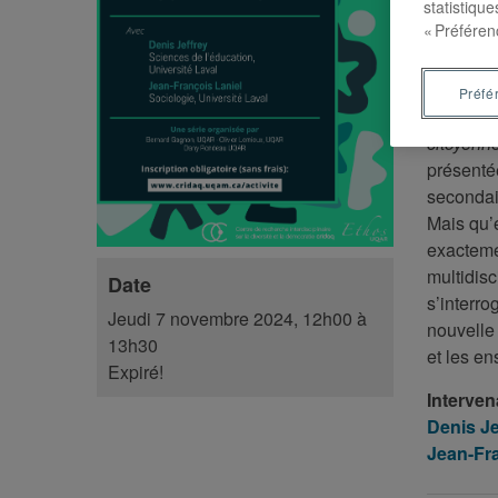
statistiqu
« Préféren
La socio
Préfé
La compé
citoyenn
présenté
secondair
Mais qu’e
exacteme
multidis
Date
s’interro
Jeudi 7 novembre 2024, 12h00 à
nouvelle 
13h30
et les en
Expiré!
Interven
Denis Je
Jean-Fra