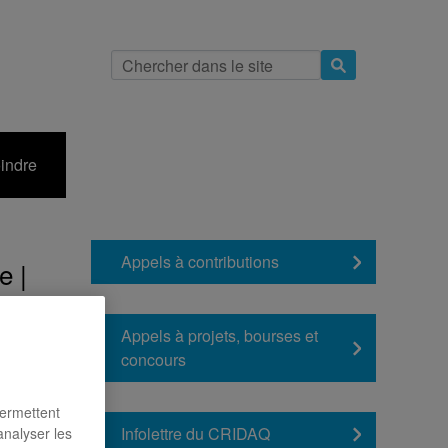
indre
Appels à contributions
e |
Appels à projets, bourses et
concours
permettent
Infolettre du CRIDAQ
analyser les