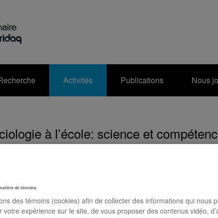
Recherche
Activités
Publications
Nous jo
ciologie à l’école: science et compétenc
 Culture et citoyenneté québécoise,
aire 2
novembre 2024, 12h00 à 13h30
En personne
matière de témoins
sons des témoins (cookies) afin de collecter des informations qui nous 
virtuelle | Inscription obligatoire (sans frais): remplissez le
r votre expérience sur le site, de vous proposer des contenus vidéo, d’
re au bas de cette page pour obtenir le lien Zoom