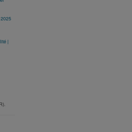
r 2025
ité |
).