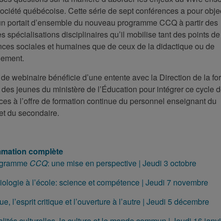
ociété québécoise. Cette série de sept conférences a pour objec
un portait d’ensemble du nouveau programme CCQ à partir des
tes spécialisations disciplinaires qu’il mobilise tant des points d
nces sociales et humaines que de ceux de la didactique ou de
nement.
 de webinaire bénéficie d’une entente avec la Direction de la fo
e des jeunes du ministère de l’Éducation pour intégrer ce cycle 
ces à l’offre de formation continue du personnel enseignant du
et du secondaire.
mation complète
rogramme
CCQ
: une mise en perspective | Jeudi 3 octobre
iologie à l’école: science et compétence | Jeudi 7 novembre
que, l’esprit critique et l’ouverture à l’autre | Jeudi 5 décembre
alités culturelles, la culture et le monde commun | Jeudi 16 janvi