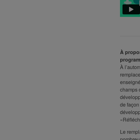
À propos
progra
À l’auto
remplacer
enseigne
champs di
développ
de façon 
développ
«Réfléc
Le rempl
nombreus