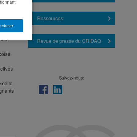
ctionnant
Ressources
 refuser
e et
sont
Revue de presse du CRIDAQ
coise.
ctives
Suivez-nous:
 cette
Facebook
LinkedIn
Viméo
Soundcloud
Youtube
ignants