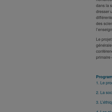
dans la s
dresser 
différen
des scie
l’enseig
Le projet
général
conféren
primaire 
Program
1. Le p
2. La soc
3. L’éthi
4. Les ré