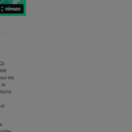
CQ)
́té
sur les
 le
échir
 et
e
semble