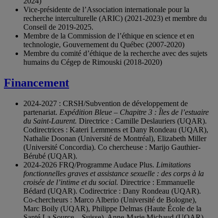
2024)
Vice-présidente de l’Association internationale pour la
recherche interculturelle (ARIC) (2021-2023) et membre du
Conseil de 2019-2025.
Membre de la Commission de l’éthique en science et en
technologie, Gouvernement du Québec (2007-2020)
Membre du comité d’éthique de la recherche avec des sujets
humains du Cégep de Rimouski (2018-2020)
Financement
2024-2027 : CRSH/Subvention de développement de
partenariat.
Expédition Bleue – Chapitre 3 : Îles de l’estuaire
du Saint-Laurent.
Directrice : Camille Deslauriers (UQAR).
Codirectrices : Kateri Lemmens et Dany Rondeau (UQAR),
Nathalie Doonan (Université de Montréal), Elizabeth Miller
(Université Concordia). Co chercheuse : Marijo Gauthier-
Bérubé (UQAR).
2024-2026 FRQ/Programme Audace Plus.
Limitations
fonctionnelles graves et assistance sexuelle : des corps à la
croisée de l’intime et du social.
Directrice : Emmanuelle
Bédard (UQAR). Codirectrice : Dany Rondeau (UQAR).
Co-chercheurs : Marco Alberio (Université de Bologne),
Marc Boily (UQAR), Philippe Delmas (Haute École de la
Santé La Source – Suisse), Anne-Marie Michaud (UQAR),