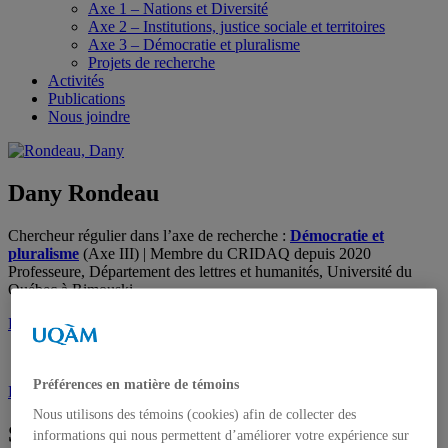
Axe 1 – Nations et Diversité
Axe 2 – Institutions, justice sociale et territoires
Axe 3 – Démocratie et pluralisme
Projets de recherche
Activités
Publications
Nous joindre
Dany Rondeau
Chercheur régulier dans l’axe de recherche :
Démocratie et
pluralisme
(Axe III) | Membre du CRIDAQ depuis 2020
Professeure, Département des lettres et humanités, Université du
Québec à Rimouski.
Page institutionnelle de Dany Rondeau
.
Préférences en matière de témoins
Dany_Rondeau@uqar.ca
Nous utilisons des témoins (cookies) afin de collecter des
Spécialités
informations qui nous permettent d’améliorer votre expérience sur