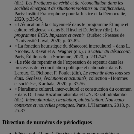
(dir.),
Les Pratiques de vérité et de réconciliation dans les
sociétés émergeant de situations violentes ou conflictuelles
,
Paris: Institut Francophone pour la Justice et la Démocratie,
2020, p.33-54.
« L’éducation à la citoyenneté dans le programme Éthique et
culture religieuse » dans S. Hirschet D. Jeffrey (dir.),
Le
programme ÉCR. Impasses et avenir
, Québec : Presses de
l’Université Laval, 2020, p. 67-85.
« La fonction heuristique du désaccord interculturel » dans L.
Nicolas, J. Ravat et A. Wagner (dir.),
La valeur du désaccord
,
Paris, Éditions de la Sorbonne, 2020, p. 231-247.
«Le rôle du repentir et de l’expression de repentir dans les
processus de réconciliation politique et nationale» dans P.
Leroux, C. Pichonet F. Poulet (dir.),
Le repentir dans tous ses
états. Genèses, évolutions et actualités,
collection «Hommes
et sociétés», Karthala, 2020, p. 37-56.
« Pluralisme culturel, inter-culturel et construction du commun
» dans D. Tiana Razafindratsimba et L.N. Razafindralambo
(dir.),
Interculturalité, circulation, globalisation. Nouveaux
contextes et nouvelles pratiques
, Paris, L’Harmattan, 2018, p.
25-37.
Direction de numéros de périodiques
Ethica
, vol. 22, no 2, Dossier :
Jalons pour une éthique