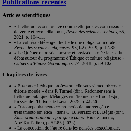
Publications récentes
Articles scientifiques
« L’éthique reconstructive comme éthique des commissions
de vérité et réconciliation »,
Revue des sciences sociales,
65,
2021, p. 104-111.
«La vulnérabilité engendre-t-elle une obligation morale?»,
Revue des sciences religieuses
, 93(1-2), 2019, p. 17-36.
« Le Québec entre sécularisme et post-sécularité : le cas du
débat autour du programme d’Éthique et culture religieuse »,
Cahiers d’Études Germaniques
, 74, 2018, p. 89-102.
Chapitres de livres
« Enseigner l’éthique professionnelle sans s’encombrer de
théorie morale » dans P. Turmel (dir.), Redonner sens à
l’éthique publique. Mélanges en l’honneur de Luc Bégin,
Presses de l’Université Laval, 2026, p. 41-56.
« O acompanhamento como modo de intervenção e
treinamento em ética » dans C. B. Paraizo et L. Bégin (dir.),
Ética organizational : por que e como,
Rio de Janeiro,
Ape’Ku Editora, p. 57-85 (2023).
« La conception de l’autre dans les pensées postcoloniale,