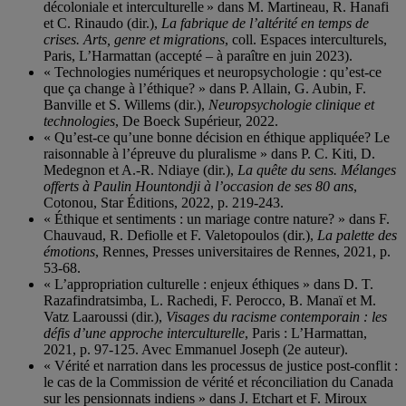
décoloniale et interculturelle » dans M. Martineau, R. Hanafi
et C. Rinaudo (dir.),
La fabrique de l’altérité en temps de
crises. Arts, genre et migrations
, coll. Espaces interculturels,
Paris, L’Harmattan (accepté – à paraître en juin 2023).
« Technologies numériques et neuropsychologie : qu’est-ce
que ça change à l’éthique? » dans P. Allain, G. Aubin, F.
Banville et S. Willems (dir.),
Neuropsychologie clinique et
technologies
, De Boeck Supérieur, 2022.
« Qu’est-ce qu’une bonne décision en éthique appliquée? Le
raisonnable à l’épreuve du pluralisme » dans P. C. Kiti, D.
Medegnon et A.-R. Ndiaye (dir.),
La quête du sens. Mélanges
offerts à Paulin Hountondji à l’occasion de ses 80 ans
,
Cotonou, Star Éditions, 2022, p. 219-243.
« Éthique et sentiments : un mariage contre nature? » dans F.
Chauvaud, R. Defiolle et F. Valetopoulos (dir.),
La palette des
émotions
, Rennes, Presses universitaires de Rennes, 2021, p.
53-68.
« L’appropriation culturelle : enjeux éthiques » dans D. T.
Razafindratsimba, L. Rachedi, F. Perocco, B. Manaï et M.
Vatz Laaroussi (dir.),
Visages du racisme contemporain : les
défis d’une approche interculturelle
, Paris : L’Harmattan,
2021, p. 97-125. Avec Emmanuel Joseph (2e auteur).
« Vérité et narration dans les processus de justice post-conflit :
le cas de la Commission de vérité et réconciliation du Canada
sur les pensionnats indiens » dans J. Etchart et F. Miroux