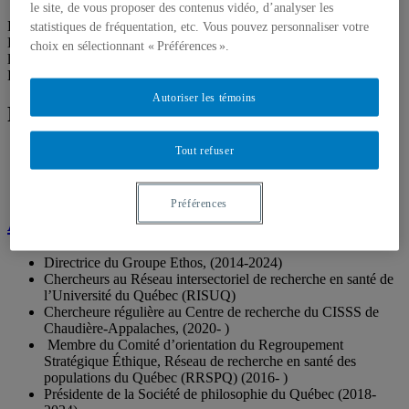
le site, de vous proposer des contenus vidéo, d’analyser les
Éthique et philosophie pratique – Pluralisme et diversité culturelle –
statistiques de fréquentation, etc. Vous pouvez personnaliser votre
Épistémologie de l’interculturel – Enseignement de l’éthique à
choix en sélectionnant « Préférences ».
l’école – Éthique professionnelle et organisationnelle –
Enseignement de l’éthique professionnelle.
Autoriser les témoins
Formation académique
Tout refuser
Ph.D. en philosophie, Université Laval
M.A. en philosophie, Université Laval
B.A. en philosophie, Université Laval
Préférences
Affiliation professionnelle
Directrice du Groupe Ethos, (2014-2024)
Chercheurs au Réseau intersectoriel de recherche en santé de
l’Université du Québec (RISUQ)
Chercheure régulière au Centre de recherche du CISSS de
Chaudière-Appalaches, (2020- )
Membre du Comité d’orientation du Regroupement
Stratégique Éthique, Réseau de recherche en santé des
populations du Québec (RRSPQ) (2016- )
Présidente de la Société de philosophie du Québec (2018-