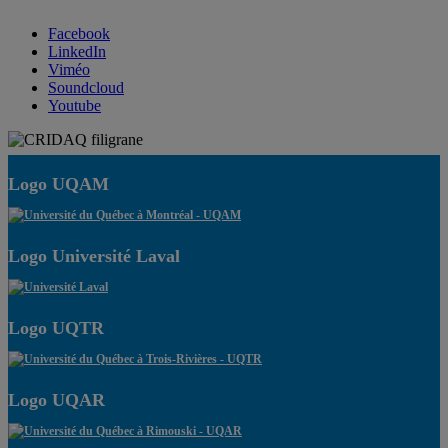
Facebook
LinkedIn
Viméo
Soundcloud
Youtube
Logo UQAM
Logo Université Laval
Logo UQTR
Logo UQAR