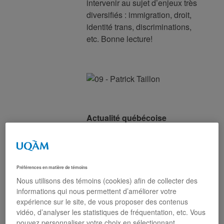
intervenir au sujet d’enjeux très
diversifiés : immigration, droit,
identité trans, discriminations,
etc. Bonne lecture!
Actualité québécoise
Mise au point sur
l’interculturalisme
, par
Gérard
Bouchard
,
Le Devoir
, 2
Préférences en matière de témoins
septembre 2023.
Nous utilisons des témoins (cookies) afin de collecter des
informations qui nous permettent d’améliorer votre
Protéger les employés, museler
expérience sur le site, de vous proposer des contenus
les citoyens
, avec la participation
vidéo, d’analyser les statistiques de fréquentation, etc. Vous
de
Louis-Philippe Lampron
,
La
pouvez personnaliser votre choix en sélectionnant