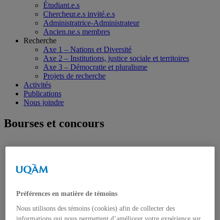
Étudiant.e.s
Chercheur.e.s invité.e.s
Administratrice-Administrateur
Ancien.ne.s membres
Recherche
Axe 1 – Nations et Diversité
Axe 2 – Institutions, justice sociale et territoires
Axe 3 – Démocratie et pluralisme
Projets de recherche
Activités
Publications
Nous joindre
Bourses et concours
Préférences en matière de témoins
Nous utilisons des témoins (cookies) afin de collecter des
informations qui nous permettent d’améliorer votre expérience sur