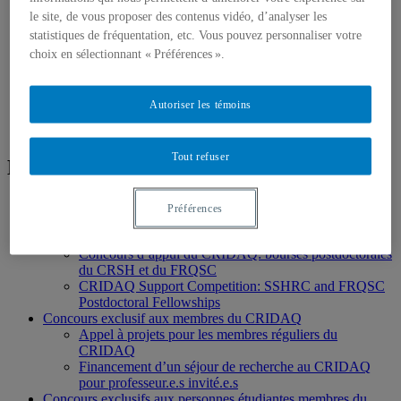
le site, de vous proposer des contenus vidéo, d’analyser les
statistiques de fréquentation, etc. Vous pouvez personnaliser votre
choix en sélectionnant « Préférences ».
Autoriser les témoins
Tout refuser
Bourses et concours
Concours de stage postdoctoral
Préférences
Concours de stage postdoctoral du CRIDAQ
CRIDAQ Postdoctoral Fellowship
Concours d’appui du CRIDAQ: bourses postdoctorales
du CRSH et du FRQSC
CRIDAQ Support Competition: SSHRC and FRQSC
Postdoctoral Fellowships
Concours exclusif aux membres du CRIDAQ
Appel à projets pour les membres réguliers du
CRIDAQ
Financement d’un séjour de recherche au CRIDAQ
pour professeur.e.s invité.e.s
Concours exclusifs aux personnes étudiantes membres du