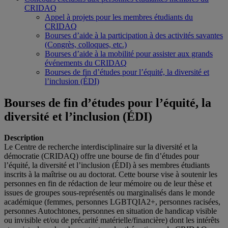
CRIDAQ
Appel à projets pour les membres étudiants du
CRIDAQ
Bourses d’aide à la participation à des activités savantes
(Congrès, colloques, etc.)
Bourses d’aide à la mobilité pour assister aux grands
événements du CRIDAQ
Bourses de fin d’études pour l’équité, la diversité et
l’inclusion (ÉDI)
Bourses de fin d’études pour l’équité, la
diversité et l’inclusion (ÉDI)
Description
Le Centre de recherche interdisciplinaire sur la diversité et la
démocratie (CRIDAQ) offre une bourse de fin d’études pour
l’équité, la diversité et l’inclusion (ÉDI) à ses membres étudiants
inscrits à la maîtrise ou au doctorat. Cette bourse vise à soutenir les
personnes en fin de rédaction de leur mémoire ou de leur thèse et
issues de groupes sous-représentés ou marginalisés dans le monde
académique (femmes, personnes LGBTQIA2+, personnes racisées,
personnes Autochtones, personnes en situation de handicap visible
ou invisible et/ou de précarité matérielle/financière) dont les intérêts