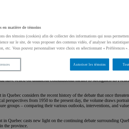
s en matière de témoins
ons des témoins (cookies) afin de collecter des informations qui nous permetten
ience sur le site, de vous proposer des contenus vidéo, d’analyser les statistique
c: Historical Perspectives
on, etc. Vous pouvez personnaliser votre choix en sélectionnant « Préférences ».
érences
Autoriser les témoins
Tout
da have relied on unilateral constitutional means to strengthen its Fren
in Quebec considers the recent history of the debate that once threaten
al perspectives from 1950 to the present day, the volume draws portraits
ssure groups – comparing their various outlooks, interventions, and value
 in Quebec casts new light on the continuing debate surrounding Quebe
in the province.