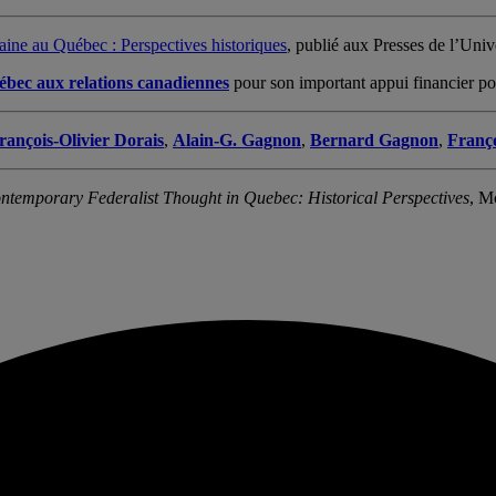
aine au Québec : Perspectives historiques
, publié aux Presses de l’Uni
ébec aux relations canadiennes
pour son important appui financier pou
rançois-Olivier Dorais
,
Alain-G. Gagnon
,
Bernard Gagnon
,
Franç
ntemporary Federalist Thought in Quebec: Historical Perspectives
, M