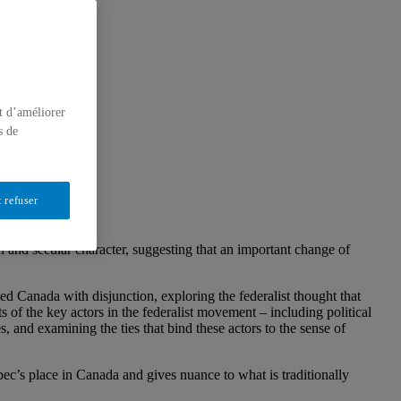
t d’améliorer
s de
 refuser
ch and secular character, suggesting that an important change of
ed Canada with disjunction, exploring the federalist thought that
 of the key actors in the federalist movement – including political
s, and examining the ties that bind these actors to the sense of
c’s place in Canada and gives nuance to what is traditionally