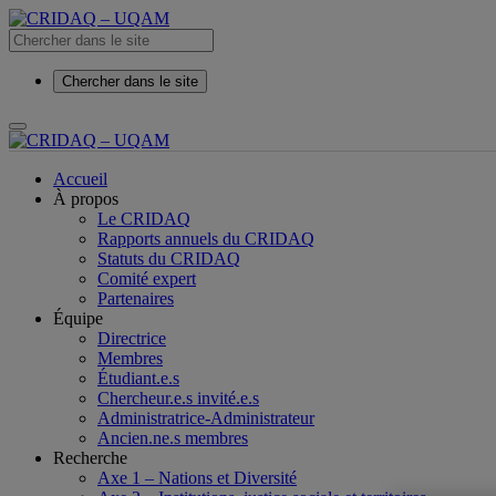
Chercher dans le site
Accueil
À propos
Le CRIDAQ
Rapports annuels du CRIDAQ
Statuts du CRIDAQ
Comité expert
Partenaires
Équipe
Directrice
Membres
Étudiant.e.s
Chercheur.e.s invité.e.s
Administratrice-Administrateur
Ancien.ne.s membres
Recherche
Axe 1 – Nations et Diversité