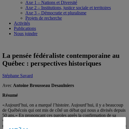
Axe 1 – Nations et Diversité
Axe 2 – Institutions, justice sociale et territoires
Axe 3 – Démocratie et pluralisme
Projets de recherche
Activités
Publications
Nous joindre
La pensée fédéraliste contemporaine au
Québec : perspectives historiques
Stéphane Savard
Avec
Antoine Brousseau Desaulniers
Résumé
«Aujourd’hui, on a marqué l’histoire. Aujourd’hui, il y a beaucoup
de Québécois qui ont mis de côté un débat qui nous a divisés depuis
50 ans.» En prononçant ces paroles après la confirmation de sa
victoire aux élections québécoises de 2018, François Legault se
réjouissait de la relégation de la question nationale à l’arrière-plan du