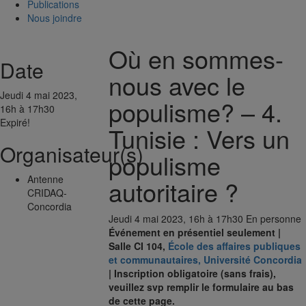
Publications
Nous joindre
Où en sommes-
Date
nous avec le
Jeudi 4 mai 2023,
populisme? – 4.
16h à 17h30
Expiré!
Tunisie : Vers un
Organisateur(s)
populisme
Antenne
autoritaire ?
CRIDAQ-
Concordia
Jeudi 4 mai 2023, 16h à 17h30
En personne
Événement en présentiel seulement |
Salle CI 104,
École des affaires publiques
et communautaires, Université Concordia
| Inscription obligatoire (sans frais),
veuillez svp remplir le formulaire au bas
de cette page.