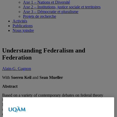
Axe 1 – Nations et Diversité
Axe 2 – Institutions, justice sociale et territoires
Axe 3 – Démocratie et pluralisme
Projets de recherche
Activités
Publications
Nous joindre
Understanding Federalism and
Federation
Alain-G. Gagnon
With
Soeren Keil
and
Sean Mueller
Abstract
Based on a variety of contemporary debates on federal theory
Understanding Federalism and Federation honours Michael
Burgess’ contribution to the study of these topics through a selection
of approaches, theories, debates and interpretations. Gathering
contributors from diverse subfields to synthesize current debates it