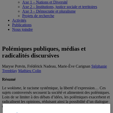
Axe 1 – Nations et Diversité
Axe 2 – Institutions, justice sociale et territoires
Axe 3 – Démocratie et pluralisme
Projets de recherche
Activités
Publications
Nous joindre
Polémiques publiques, médias et
radicalités discursives
Maryse Potvin, Frédérick Nadeau, Marie-Ève Carignan
Stéphanie
Tremblay
Mathieu Colin
Résumé
Le
wokisme
, le racisme systémique, la liberté d’expression… Ces
sujets controversés secouent la société et alimentent des polémiques.
Loin de se limiter à des débats d’idées, les polémiques exacerbent et
radicalisent les opinions, réduisant ainsi la possibilité d’un dialogue
constructif.