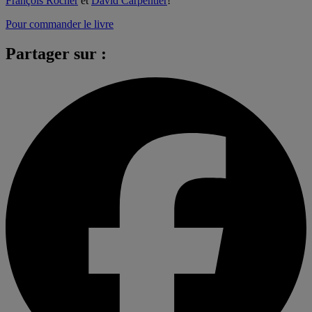
François Rocher
et
David Carpentier
!
Pour commander le livre
Partager sur :