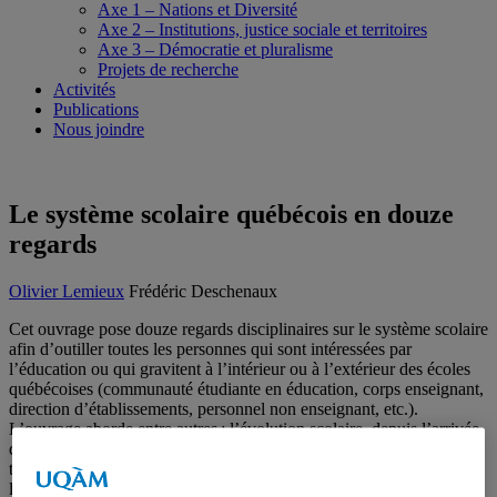
Axe 1 – Nations et Diversité
Axe 2 – Institutions, justice sociale et territoires
Axe 3 – Démocratie et pluralisme
Projets de recherche
Activités
Publications
Nous joindre
Le système scolaire québécois en douze
regards
Olivier Lemieux
Frédéric Deschenaux
Cet ouvrage pose douze regards disciplinaires sur le système scolaire
afin d’outiller toutes les personnes qui sont intéressées par
l’éducation ou qui gravitent à l’intérieur ou à l’extérieur des écoles
québécoises (communauté étudiante en éducation, corps enseignant,
direction d’établissements, personnel non enseignant, etc.).
L’ouvrage aborde entre autres : l’évolution scolaire, depuis l’arrivée
des premiers colons en Nouvelle-France jusqu’aux nombreuses
transformations amorcées par la Coalition avenir Québec (CAQ) ;
l’éducation autochtone et sa place au Québec ; le rôle du législateur