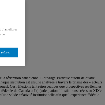
t d’améliorer
s de
 refuser
 de la fédération canadienne. L’ouvrage s’articule autour de quatre
 Chaque institution est ensuite analysée à travers le prisme des « acteurs
htones). Ces réflexions tant rétrospectives que prospectives révèlent les
e fédérale du Canada et l’(in)adéquation d’institutions créées au XIXe
d’une solide créativité institutionnelle afin que l’expérience fédérale