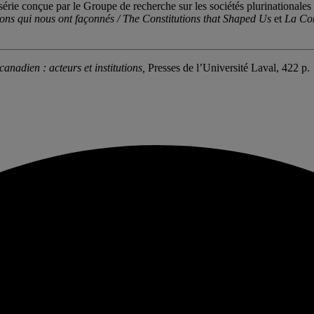
série conçue par le Groupe de recherche sur les sociétés plurinationales
ions qui nous ont façonnés / The Constitutions that Shaped Us
et
La Con
anadien : acteurs et institutions,
Presses de l’Université Laval, 422 p.