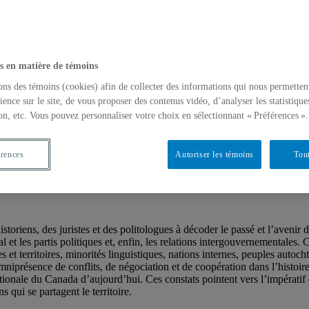
s en matière de témoins
ons des témoins (cookies) afin de collecter des informations qui nous permetten
ience sur le site, de vous proposer des contenus vidéo, d’analyser les statistique
et institutions
on, etc. Vous pouvez personnaliser votre choix en sélectionnant « Préférences ».
érences
Autoriser les témoins
Tout
storiens, des juristes et des politologues à décoder le passé et l’avenir
al et les partis politiques et, enfin, les relations intergouvernementales.
ces et territoires, minorités linguistiques, nations internes, peuples autoc
omniprésence de conflits, de négociation et de coopération dans l’histoir
nationale du Canada d’aujourd’hui. Ces constats pointent vers l’impératif 
 qui se partagent le territoire.