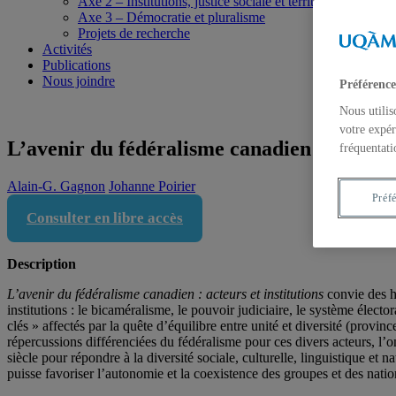
Axe 2 – Institutions, justice sociale et territoires
Axe 3 – Démocratie et pluralisme
Projets de recherche
Activités
Publications
Nous joindre
Préférence
Nous utilis
votre expér
L’avenir du fédéralisme canadien : acteurs 
fréquentati
Alain-G. Gagnon
Johanne Poirier
Préf
Consulter en libre accès
Description
L’avenir du fédéralisme canadien : acteurs et institutions
convie des hi
institutions : le bicaméralisme, le pouvoir judiciaire, le système élector
clés » affectés par la quête d’équilibre entre unité et diversité (provin
répercussions différenciées du fédéralisme pour ces divers acteurs, l’
siècle pour répondre à la diversité sociale, culturelle, linguistique et 
puisse favoriser l’autonomie et la coexistence des groupes et des nations