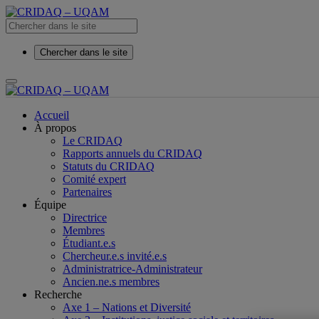
Chercher dans le site
Accueil
À propos
Le CRIDAQ
Rapports annuels du CRIDAQ
Statuts du CRIDAQ
Comité expert
Partenaires
Équipe
Directrice
Membres
Étudiant.e.s
Chercheur.e.s invité.e.s
Administratrice-Administrateur
Ancien.ne.s membres
Recherche
Axe 1 – Nations et Diversité