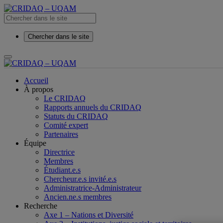
Chercher dans le site
Accueil
À propos
Le CRIDAQ
Rapports annuels du CRIDAQ
Statuts du CRIDAQ
Comité expert
Partenaires
Équipe
Directrice
Membres
Étudiant.e.s
Chercheur.e.s invité.e.s
Administratrice-Administrateur
Ancien.ne.s membres
Recherche
Axe 1 – Nations et Diversité