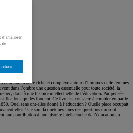
t d’améliorer
s de
 refuser
s tissent une histoire riche et complexe autour d’hommes et de femmes
souvent dans l’ombre une question essentielle pour toute société, la
ébec, donc à une histoire intellectuelle de l’éducation. Par pensée
stifications qui les fondent. Ce livre est consacré à combler en partie
 1850. Quel sens ont-elles donné à l’éducation ? Quelle place occupait
ivaient-elles ? Ce sont là quelques-unes des questions qui sont
t une contribution à une histoire intellectuelle de l’éducation au