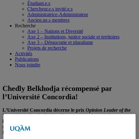
Étudiant.e.s
Chercheur.e.s invité.e.s
Administratrice-Administrateur
Ancien.ne.s membres
Recherche
Axe 1 – Nations et Diversité
Axe 2 – Institutions, justice sociale et territoires
Axe 3 – Démocratie et pluralisme
Projets de recherche
Activités
Publications
Nous joindre
Chedly Belkhodja récompensé par
l’Université Concordia!
L’Université Concordia décerne le prix
Opinion Leader of the
Year 2024
à
Chedly Belkhodja
, en reconnaissance de ses
interventions médiatiques qui jettent un éclairage scientifique
sur les politiques canadiennes liées à l’immigration.
Félicitations!