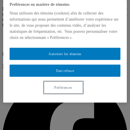
Préférences en matière de témoins
Le prix est décerné annuellement par l’Université Concordia à celles
Nous utilisons des témoins (cookies) afin de collecter des
et ceux qui prennent position sur les questions d’actualité par le biais
des lettres d’opinion, en apportant leur point de vue fondé sur la
informations qui nous permettent d’améliorer votre expérience sur
recherche.
En savoir plus sur le prix
le site, de vous proposer des contenus vidéo, d’analyser les
statistiques de fréquentation, etc. Vous pouvez personnaliser votre
choix en sélectionnant « Préférences ».
Photo : Chedly Belkhodja
Autoriser les témoins
Partager sur :
Tout refuser
Préférences