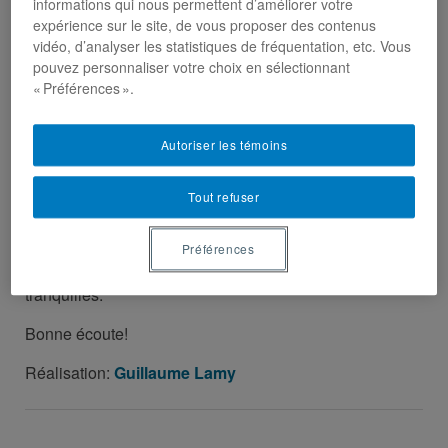
informations qui nous permettent d’améliorer votre
expérience sur le site, de vous proposer des contenus
vidéo, d’analyser les statistiques de fréquentation, etc. Vous
Mini-série – Les Révolutions
pouvez personnaliser votre choix en sélectionnant
tranquilles au Québec et au
« Préférences ».
Canada
Autoriser les témoins
Pour continuer à nourrir votre curiosité suite au
colloque
Tout refuser
du même nom, nous vous invitons à visionner cette
mini-série de sept capsules vidéos qui met en valeur
Préférences
des perspectives larges sur l’histoire des Révolutions
tranquilles.
Bonne écoute!
Réalisation:
Guillaume Lamy