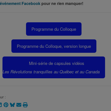
’événement Facebook
pour ne rien manquer!
Programme du Colloque
Programme du Colloque, version longue
Mini-série de capsules vidéos
Les Révolutions tranquilles au Québec et au Canada
ur :