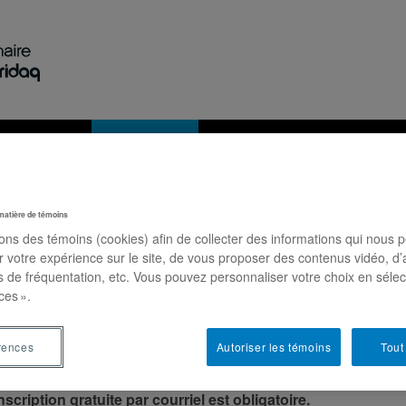
Recherche
Activités
Publications
Nous jo
matière de témoins
sons des témoins (cookies) afin de collecter des informations qui nous 
que – Les Révolutions tranquilles au
r votre expérience sur le site, de vous proposer des contenus vidéo, d’
c et au Canada, dans une perspective
es de fréquentation, etc. Vous pouvez personnaliser votre choix en séle
ces ».
nale et internationale
 novembre 2021
En personne
rences
Autoriser les témoins
Tout
ent se déroulera entièrement en ligne les 11 et 12 novemb
nscription gratuite par courriel est obligatoire.