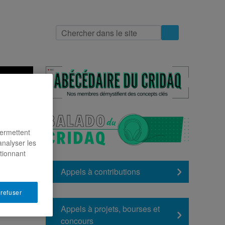
indre
permettent
analyser les
ctionnant
Appels à contributions
 refuser
Appels à projets, bourses et
re
concours