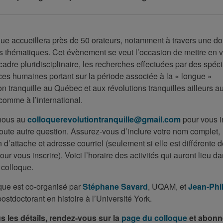
que accueillera près de 50 orateurs, notamment à travers une d
s thématiques. Cet évènement se veut l’occasion de mettre en v
adre pluridisciplinaire, les recherches effectuées par des spéci
ces humaines portant sur la période associée à la « longue »
n tranquille au Québec et aux révolutions tranquilles ailleurs a
omme à l’international.
nous au
colloquerevolutiontranquille@gmail.com
pour vous i
oute autre question. Assurez-vous d’inclure votre nom complet,
on d’attache et adresse courriel (seulement si elle est différente d
pour vous inscrire). Voici l’horaire des activités qui auront lieu da
 colloque.
que est co-organisé par
Stéphane Savard
, UQAM, et
Jean-Phi
postdoctorant en histoire à l’Université York.
s les détails, rendez-vous sur la
page du colloque
et abonn