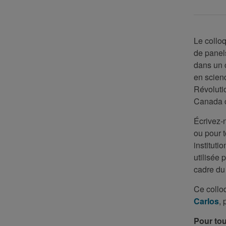
Le collo
de panel
dans un c
en scien
Révolutio
Canada c
Écrivez-
ou pour t
instituti
utilisée 
cadre du
Ce collo
Carlos
, 
Pour tou