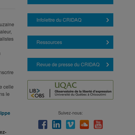
Infolettre du CRIDAQ
ouzaine
aleur,
alistes
Ressources
u
Revue de presse du CRIDAQ
nscrire
e celle
ns le
lippe
Suivez-nous:
Facebook
LinkedIn
Viméo
Soundcloud
Youtube
ez-