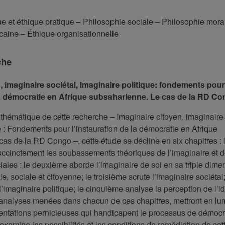
ue et éthique pratique – Philosophie sociale – Philosophie mora
icaine – Éthique organisationnelle
che
, imaginaire sociétal, imaginaire politique: fondements pour
 la démocratie en Afrique subsaharienne. Le cas de la RD C
hématique de cette recherche – Imaginaire citoyen, imaginaire 
e : Fondements pour l’instauration de la démocratie en Afrique
as de la RD Congo –, cette étude se décline en six chapitres : 
uccinctement les soubassements théoriques de l’imaginaire et 
iales ; le deuxième aborde l’imaginaire de soi en sa triple dime
le, sociale et citoyenne; le troisième scrute l’imaginaire sociétal;
l’imaginaire politique; le cinquième analyse la perception de l’i
analyses menées dans chacun de ces chapitres, mettront en lum
ntations pernicieuses qui handicapent le processus de démocra
 examine les possibilités et les conditions de remédiation de cet