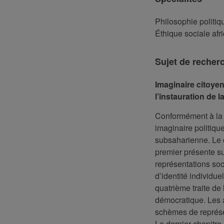
Philosophie politiq
Éthique sociale afr
Sujet de recher
Imaginaire citoyen
l’instauration de
Conformément à la t
imaginaire politiqu
subsaharienne. Le c
premier présente s
représentations soc
d’identité individuel
quatrième traite de 
démocratique. Les 
schèmes de représe
Le dernier chapitre