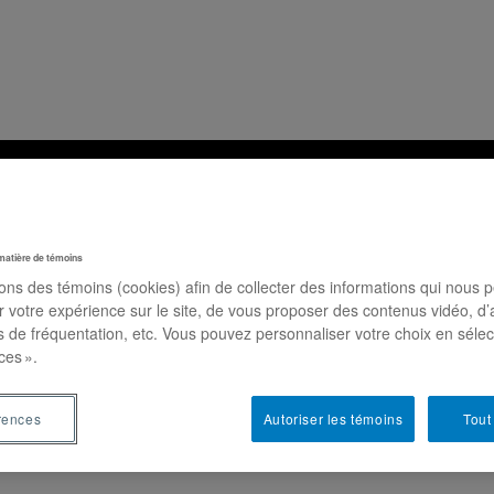
Recherche
Activités
Publications
Nous jo
matière de témoins
sons des témoins (cookies) afin de collecter des informations qui nous 
Paul Mutambudi
r votre expérience sur le site, de vous proposer des contenus vidéo, d’
es de fréquentation, etc. Vous pouvez personnaliser votre choix en séle
ces ».
ctorat en philosophie, Université Laval
ndeau
rences
Autoriser les témoins
Tout
utambudi.1@ulaval.ca