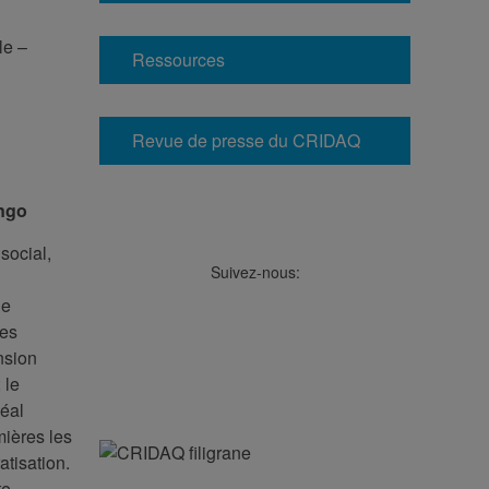
le –
Ressources
Revue de presse du CRIDAQ
ongo
social,
Suivez-nous:
le
Facebook
LinkedIn
Viméo
Soundcloud
Youtube
des
nsion
 le
déal
ières les
tisation.
te