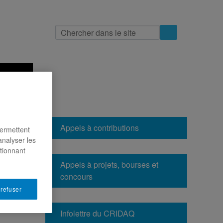
indre
Appels à contributions
permettent
analyser les
ctionnant
Appels à projets, bourses et
concours
 refuser
Infolettre du CRIDAQ