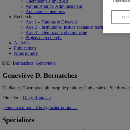
Chercheur.e.s invité.e.s
fréquentati
Administratrice-Administrateur
Ancien.ne.s membres
Recherche
Préf
Axe 1 – Nations et Diversité
Axe 2 – Institutions, justice sociale et territoires
Axe 3 – Démocratie et pluralisme
Projets de recherche
Activités
Publications
Nous joindre
Geneviève D. Bernatchez
Étudiante, Doctorat en philosophie pratique, Université de Sherbrook
Direction :
Dany Rondeau
genevieve.d.bernatchez@usherbrooke.ca
Spécialités