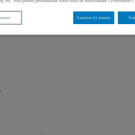
on, etc. Vous pouvez personnaliser votre choix en sélectionnant « Préférences ».
érences
Autoriser les témoins
Tout
e