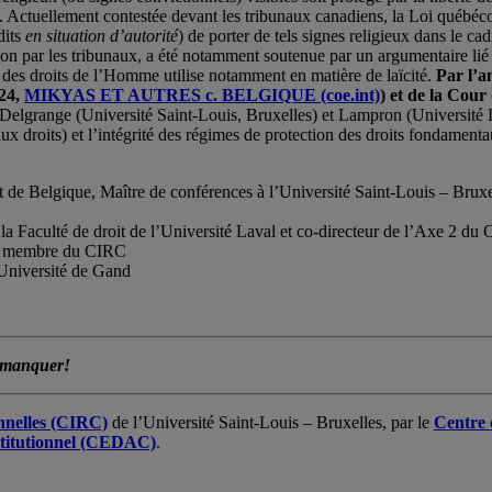
re. Actuellement contestée devant les tribunaux canadiens, la Loi québéco
dits
en situation d’autorité
) de porter de tels signes religieux dans le ca
ation par les tribunaux, a été notamment soutenue par un argumentaire li
es droits de l’Homme utilise notamment en matière de laïcité.
Par l’a
024,
MIKYAS ET AUTRES c. BELGIQUE (coe.int)
)
et de la Cou
Delgrange (Université Saint-Louis, Bruxelles) et Lampron (Université La
ux droits) et l’intégrité des régimes de protection des droits fondamenta
t de Belgique, Maître de conférences à l’Université Saint-Louis – Bruxel
 de la Faculté de droit de l’Université Laval et co-directeur de l’Axe 2 
 et membre du CIRC
’Université de Gand
 manquer!
onnelles (CIRC)
de l’Université Saint-Louis – Bruxelles, par le
Centre d
nstitutionnel (CEDAC)
.