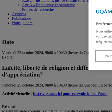
Axe 2 – Institutions, justice sociale et territoires
Axe 3 – Démocratie et pluralisme
Projets de recherche
Activités
Publications
Nous joindre
Préférence
Nous utilis
votre expér
Date
fréquentati
Vendredi 25 octobre 2024, 9h00 à 10h30 (heure du Québec)
Préf
Expiré!
Laïcité, liberté de religion et différences 
d’appréciation?
Vendredi 25 octobre 2024, 9h00 à 10h30 (heure du Québec)
En pers
Activité virtuelle |
Inscrivez-vous ici pour recevoir le lien Zoom
Résumé
Malgré un large consensus sur le fait que le droit de porter des signes 