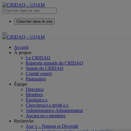
Chercher dans le site
Accueil
À propos
Le CRIDAQ
Rapports annuels du CRIDAQ
Statuts du CRIDAQ
Comité expert
Partenaires
Équipe
Directrice
Membres
Étudiant.e.s
Chercheur.e.s invité.e.s
Administratrice-Administrateur
Ancien.ne.s membres
Recherche
Axe 1 – Nations et Diversité