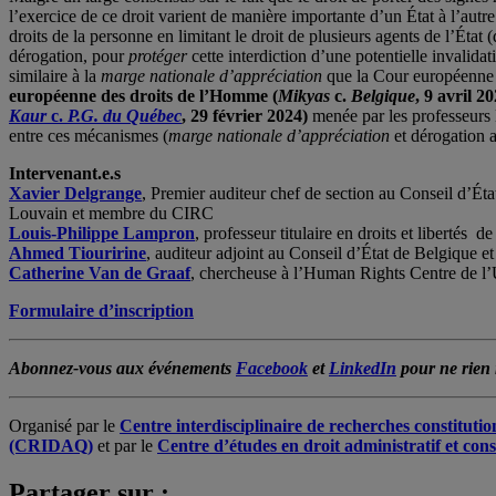
l’exercice de ce droit varient de manière importante d’un État à l’aut
droits de la personne en limitant le droit de plusieurs agents de l’État (
dérogation, pour
protéger
cette interdiction d’une potentielle invalid
similaire à la
marge nationale d’appréciation
que la Cour européenne d
européenne des droits de l’Homme (
Mikyas
c.
Belgique
, 9 avril 2
Kaur
c.
P.G. du Québec
, 29 février 2024)
menée par les professeurs 
entre ces mécanismes (
marge nationale d’appréciation
et dérogation a
Intervenant.e.s
Xavier Delgrange
, Premier auditeur chef de section au Conseil d’Éta
Louvain et membre du CIRC
Louis-Philippe Lampron
, professeur titulaire en droits et libertés
Ahmed Tiouririne
, auditeur adjoint au Conseil d’État de Belgique
Catherine Van de Graaf
, chercheuse à l’Human Rights Centre de l
Formulaire d’inscription
Abonnez-vous aux événements
Facebook
et
LinkedIn
pour ne rien
Organisé par le
Centre interdisciplinaire de recherches constituti
(CRIDAQ)
et par le
Centre d’études en droit administratif et co
Partager sur :