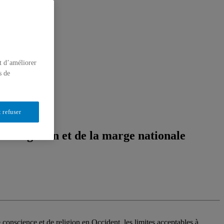
t d’améliorer
s de
 refuser
la dérogation et de la marge nationale
e conscience et de religion en Occident, les limites acceptables à