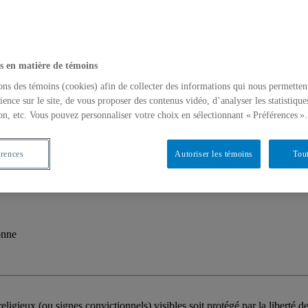
s en matière de témoins
ons des témoins (cookies) afin de collecter des informations qui nous permetten
ience sur le site, de vous proposer des contenus vidéo, d’analyser les statistique
on, etc. Vous pouvez personnaliser votre choix en sélectionnant « Préférences ».
érences
Autoriser les témoins
Tout
culturelles nationales: heurs et malheurs de 
onne
religieux (ou signes convictionnels) visibles soit protégé par la liberté d