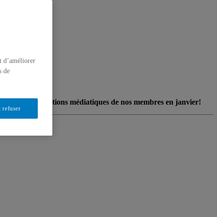
t d’améliorer
s de
ouvez les interventions médiatiques de nos membres en janvier!
 refuser