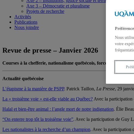
Axe 2 – Institutions, justice sociale et territoires
Axe 3 – Démocratie et pluralisme
Projets de recherche
Activités
Publications
Nous joindre
Préférence
Nous utilis
votre expér
Revue de presse – Janvier 2026
fréquentati
Courses à la chefferie, nationalisme québécois, forces policière
Préf
Actualité québécoise
L’étapisme à la manière de PSPP
. Patrick Taillon,
La Presse
, 29 janvi
La « troisième voie » est-elle viable au Québec?
Avec la participation
Halal et bien-être animal : l’angle mort de notre indignation
. Élie Be
“On enterre trop tôt la troisième voie”
. Avec la participation de Guy L
Les nationalistes à la recherche d’un champion
. Avec la participation