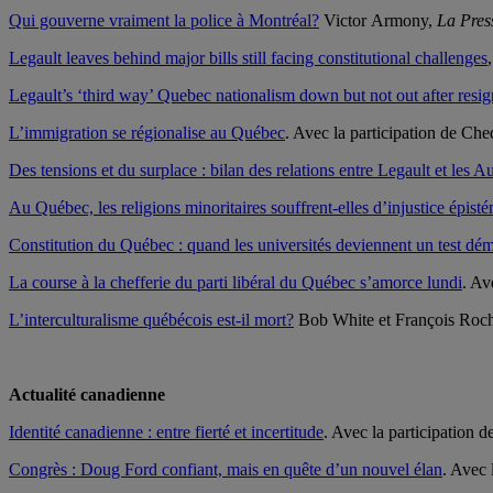
Qui gouverne vraiment la police à Montréal?
Victor Armony,
La Pres
Legault leaves behind major bills still facing constitutional challenges
Legault’s ‘third way’ Quebec nationalism down but not out after resig
L’immigration se régionalise au Québec
. Avec la participation de Ch
Des tensions et du surplace : bilan des relations entre Legault et les 
Au Québec, les religions minoritaires souffrent-elles d’injustice épist
Constitution du Québec : quand les universités deviennent un test dé
La course à la chefferie du parti libéral du Québec s’amorce lundi
. Av
L’interculturalisme québécois est-il mort?
Bob White et François Roc
Actualité canadienne
Identité canadienne : entre fierté et incertitude
. Avec la participation 
Congrès : Doug Ford confiant, mais en quête d’un nouvel élan
. Avec 