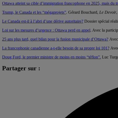
Ottawa atteint sa cible d’immigration francophone en 2025, mais du tra
Trump, le Canada et les “mégaprojets”
. Gérard Bouchard,
Le Devoir
,
Le Canada est-il à l’abri d’une dérive autoritaire?
Dossier spécial réal
Loi sur les mesures d’urgence : Ottawa perd en appel
. Avec la partic
25 ans plus tard, quel bilan pour la fusion municipale d’Ottawa?
Avec 
La francophonie canadienne a-t-elle besoin de sa propre loi 101?
Avec 
Doug Ford, le premier ministre de moins en moins “téflon”.
Luc Turg
Partager sur :