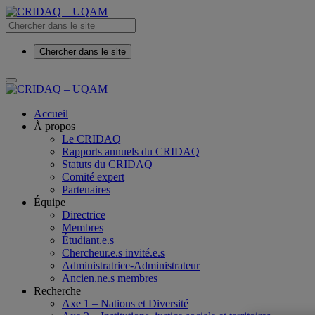
Chercher dans le site
Accueil
À propos
Le CRIDAQ
Rapports annuels du CRIDAQ
Statuts du CRIDAQ
Comité expert
Partenaires
Équipe
Directrice
Membres
Étudiant.e.s
Chercheur.e.s invité.e.s
Administratrice-Administrateur
Ancien.ne.s membres
Recherche
Axe 1 – Nations et Diversité