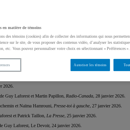
s en matière de témoins
ons des témoins (cookies) afin de collecter des informations qui nous permetten
ience sur le site, de vous proposer des contenus vidéo, d’analyser les statistique
on, etc. Vous pouvez personnaliser votre choix en sélectionnant « Préférences ».
s, francophonie canadienne, régionalisation de l’immigration… Retr
érences
Autoriser les témoins
Tout
er 2026.
 de Guy Laforest et Martin Papillon,
Radio-Canada
, 28 janvier 2026.
auchemin et Naïma Hamrouni,
Presse-toi à gauche
, 27 janvier 2026.
aforest et Patrick Taillon,
La Presse
, 25 janvier 2026.
 de Guy Laforest, Le Devoir, 24 janvier 2026.