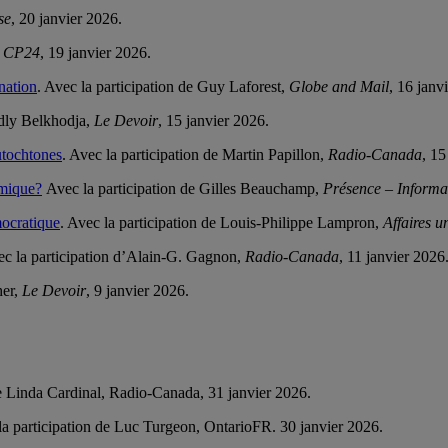
se
, 20 janvier 2026.
,
CP24
, 19 janvier 2026.
nation
. Avec la participation de Guy Laforest,
Globe and Mail
, 16 janv
edly Belkhodja,
Le Devoir
, 15 janvier 2026.
Autochtones
. Avec la participation de Martin Papillon,
Radio-Canada
, 15
émique?
Avec la participation de Gilles Beauchamp,
Présence – Informa
mocratique
. Avec la participation de Louis-Philippe Lampron,
Affaires u
ec la participation d’Alain-G. Gagnon,
Radio-Canada
, 11 janvier 2026
her,
Le Devoir
, 9 janvier 2026.
de Linda Cardinal, Radio-Canada, 31 janvier 2026.
la participation de Luc Turgeon,
On
tarioFR
.
30 janvier 2026.