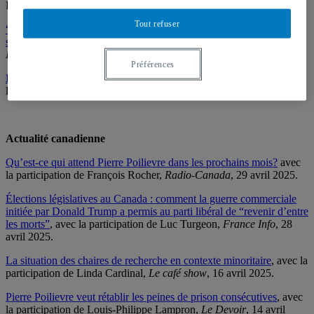
Lampron,
La Presse
, 14 avril 2025.
Tout refuser
“Toute la misère du monde” : le ministre Roberge refuse de
s’excuser
, avec la participation de Mireille Paquet,
Radio-Canada
Info
, 9 avril 2025.
Préférences
Les longs délais en immigration, plus politiques qui n’y paraît
, avec
la participation de Mireille Paquet,
Le Devoir
, 8 avril 2025.
Actualité canadienne
Qu’est-ce qui attend Pierre Poilievre dans les prochains mois?
avec
la participation de François Rocher,
Radio-Canada
, 29 avril 2025.
Élections législatives au Canada : comment la guerre commerciale
initiée par Donald Trump a permis au parti libéral de “revenir d’entre
les morts”
, avec la participation de Luc Turgeon,
France Info
, 28
avril 2025.
La situation des chaires de recherche en contexte minoritaire
, avec la
participation de Linda Cardinal,
Le café show
, 16 avril 2025.
Pierre Poilievre veut rétablir les peines de prison consécutives
, avec
la participation de Louis-Philippe Lampron,
Le Devoir
, 14 avril