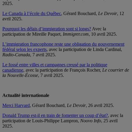
2025.
Le Canada à l’école du Québec
, Gérard Bouchard,
Le Devoir
, 12
avril 2025.
Pourquoi les délais d’immigration sont si longs?
Avec la
participation de Mireille Paquet,
Immigrer.com
, 10 avril 2025.
L’immigration francophone reste une obligation du gouvernement
fédéral selon les experts
, avec la participation de Linda Cardinal,
Radio-Canada
, 7 avril 2025.
Le fossé entre villes et campagnes creusé par la politique
canadienne
, avec la participation de François Rocher,
Le courrier de
la Nouvelle-Écosse
, 7 avril 2025.
Actualité internationale
Merci Harvard
, Gérard Bouchard,
Le Devoir
, 26 avril 2025.
Donald Trump est-il en train de fomenter un coup d’état?
, avec la
participation de Louis-Philippe Lampron,
Noovo Info
, 25 avril
2025.