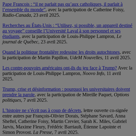
Pape François : “il ne parlait pas qu’aux catholiques, il parlait à
l’ensemble du monde”
, avec la participation de Catherine Foisy,
Radio-Canada
, 23 avril 2025.
Recherches au États-Unis : “Utilisez, si possible, un appareil destiné
au voyage” conseille l’Université Laval à son personnel et ses
étudiants
, avec la participation de Louis-Philippe Lampron,
Le
journal de Québec
, 23 avril 2025.
Quand la politique frontalière redessine les droits autochtones
, avec
la participation de Martin Papillon,
UdeM Nouvelles
, 11 avril 2025.
Les contre-pouvoirs américains ont-ils du jeu face à Trump?
Avec la
participation de Louis-Philippe Lampron,
Noovo Info
, 11 avril
2025.
Trump, crise et désinformation : pourquoi les universitaires doivent
prendre la parole
, avec la participation de Mireille Paquet,
Options
politiques
, 7 avril 2025.
L’histoire ne s’écrit pas à coup de décrets
, lettre ouverte co-signée
entre autres par François-Olivier Dorais, Stéphane Savard, Anna
Sheftel, Catherine Foisy, Martin Crevier, Sarah K. Miles, Gabriel
Jarvis, Maxime Fleury, Frédéric Barriault, Étienne Lapointe et
Simon Provost.
La Presse
, 7 avril 2025.