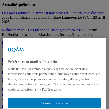
Actualité québécoise
Des profs sonnent l’alarme : il faut protéger l’université québécoise
,
avec la participation de Louis-Philippe Lampron,
Le Soleil
, 23 avril
2025.
Maître chez soi? Le Québec et l’immigration en 2025
, Chedly
Belkhodja et Catherine Xhardez,
Le Devoir
, 21 avril 2025.
Bilan du pontificat du pape François : entrevue avec la professeure
Catherine Foisy
, avec la participation de Catherine Foisy,
le 15-18
,
21 avril 2025.
Le Québec ne rêve plus bien fort
, avec la participation de Gérard
Préférences en matière de témoins
Bouchard,
Le Soleil
, 21 avril 2025.
Nous utilisons des témoins (cookies) afin de collecter des
Pourquoi Québec ne nomme-t-il pas les juges de tous les tribunaux
informations qui nous permettent d’améliorer votre expérience sur
situés sur son territoire?
Avec la participation de Patrick Taillon,
le site, de vous proposer des contenus vidéo, d’analyser les
Éducaloi
, 15 avril 2025.
statistiques de fréquentation, etc. Vous pouvez personnaliser votre
Plaidoyer en faveur d’une cartographie du christianisme social au
choix en sélectionnant « Préférences ».
Québec
, Catherine Foisy et Etienne Lapointe,
Le Devoir
, 15 avril
2025.
Autoriser les témoins
Le retour de la loi du silence
, Simon Viviers et Louis-Philippe