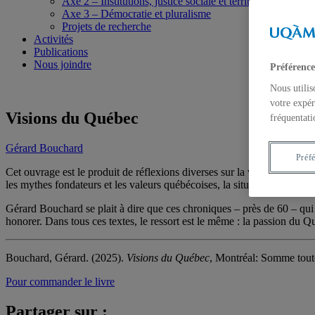
Axe 2 – Institutions, justice sociale et territoires
Axe 3 – Démocratie et pluralisme
Projets de recherche
Activités
Publications
Nous joindre
Préférence
Nous utilis
votre expér
Visions du Québec
fréquentati
Gérard Bouchard
Préf
Cet ouvrage est le produit de réflexions diverses sur la vie collective
les mythes fondateurs et les valeurs québécoises, la situation du français
Gérard Bouchard se plait à dire que ces chroniques – près de 60 – qui
honorer. Dans tous ces textes, le ressort est le même : la passion du Q
Bouchard, Gérard. (2025).
Visions du Québec
, Montréal: Somme tout
Pour commander le livre
Partager sur :