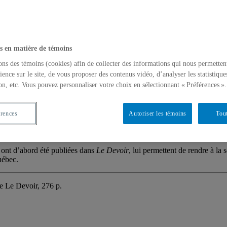
s en matière de témoins
ons des témoins (cookies) afin de collecter des informations qui nous permetten
ience sur le site, de vous proposer des contenus vidéo, d’analyser les statistique
on, etc. Vous pouvez personnaliser votre choix en sélectionnant « Préférences ».
érences
Autoriser les témoins
Tout
 des Québécois et Québécoises. On peut y voir un ensemble de fragments a
, les questions de diversité et d’intégration, et ainsi de suite.
 ont d’abord été publiées dans
Le Devoir
, lui permettent de rendre à la 
uébec.
e Le Devoir, 276 p.