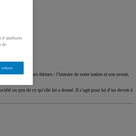
t d’améliorer
s de
 refuser
utour de plusieurs thèmes : l’histoire de notre nation et son avenir,
société un peu de ce qu’elle lui a donné. Il s’agit pour lui d’un devoir à