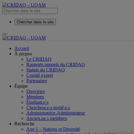
Chercher dans le site
Accueil
À propos
Le CRIDAQ
Rapports annuels du CRIDAQ
Statuts du CRIDAQ
Comité expert
Partenaires
Équipe
Directrice
Membres
Étudiant.e.s
Chercheur.e.s invité.e.s
Administratrice-Administrateur
Ancien.ne.s membres
Recherche
Axe 1 – Nations et Diversité