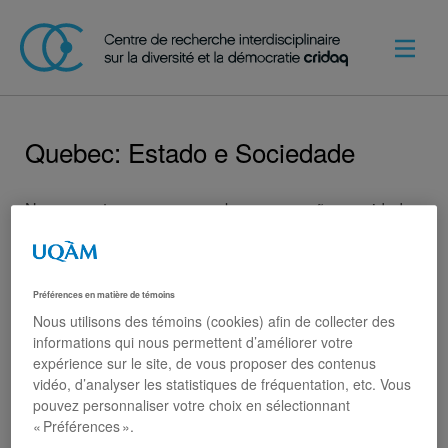
Quebec: Estado e Sociedade
No momento em que os quebequenses são convidados
a rever em profundidade o funcionamento de suas
instituições políticas, a presente obra lança novos
esclarecimentos sobre as grandes questões atuais: as
Préférences en matière de témoins
identidades nacionais, a governabilidade, a cidadania,
Nous utilisons des témoins (cookies) afin de collecter des
a questão autóctone, a integração dos imigrantes, os
informations qui nous permettent d’améliorer votre
movimentos sociais e a globalização.
expérience sur le site, de vous proposer des contenus
vidéo, d’analyser les statistiques de fréquentation, etc. Vous
Quebec: estado e sociedade
traz respostas à crise da
pouvez personnaliser votre choix en sélectionnant
cidadania esclarecendo, entre outras, as estratégias
« Préférences ».
que envolvem o projeto intercultural quebequense e a