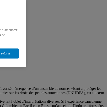
t d’améliorer
s de
 refuser
 a favorisé l’émergence d’un ensemble de normes visant à protéger les
s unies sur les droits des peuples autochtones (DNUDPA), est au cœur
 fait l’objet d’interprétations diverses. Si l’expérience canadienne
n Colombie, au Brésil et en Russie qu’au sein de l’industrie forestière.