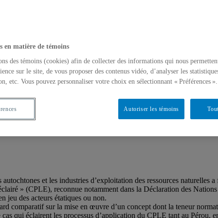
s en matière de témoins
ons des témoins (cookies) afin de collecter des informations qui nous permetten
ience sur le site, de vous proposer des contenus vidéo, d’analyser les statistique
on, etc. Vous pouvez personnaliser votre choix en sélectionnant « Préférences ».
érences
Autoriser les témoins
Tout
es
es autochtones et les industries d’exploitation des ressources naturelles
et éclairé » (CPLE), reconnue notamment dans la Déclaration des Nation
n jeu des acteurs étatiques ou non.
rd comparatif sur la mise en œuvre d’un concept dont la teneur normative
de cas qui éclairent les processus d’application du CPLE tant au Pérou, e