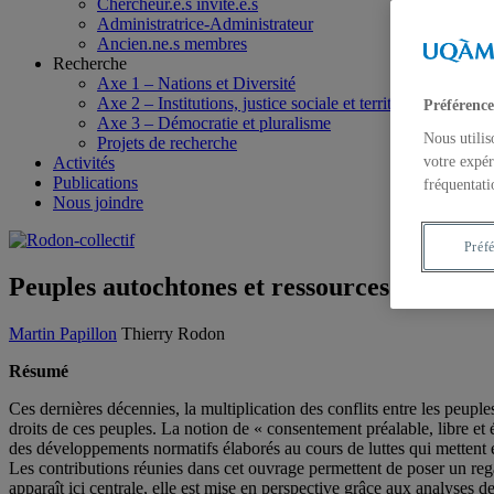
Chercheur.e.s invité.e.s
Administratrice-Administrateur
Ancien.ne.s membres
Recherche
Axe 1 – Nations et Diversité
Axe 2 – Institutions, justice sociale et territoires
Préférence
Axe 3 – Démocratie et pluralisme
Nous utilis
Projets de recherche
Activités
votre expér
Publications
fréquentati
Nous joindre
Préf
Peuples autochtones et ressources naturell
Martin Papillon
Thierry Rodon
Résumé
Ces dernières décennies, la multiplication des conflits entre les peupl
droits de ces peuples. La notion de « consentement préalable, libre 
des développements normatifs élaborés au cours de luttes qui mettent e
Les contributions réunies dans cet ouvrage permettent de poser un rega
apparaît ici centrale, elle est mise en perspective grâce aux analyses 