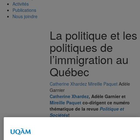
Activités
Publications
Nous joindre
La politique et les
politiques de
l’immigration au
Québec
Catherine Xhardez
Mireille Paquet
Adèle
Garnier
Catherine Xhardez
, Adèle Garnier et
Mireille Paquet
co-dirigent ce numéro
thématique de la revue
Politique et
Sociétés
!
Le numéro propose une réflexion sur la place
de l’immigration dans le débat public
québécois et sur les politiques qui