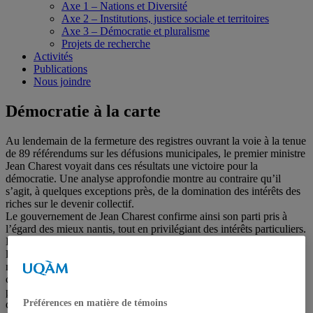
Axe 1 – Nations et Diversité
Axe 2 – Institutions, justice sociale et territoires
Axe 3 – Démocratie et pluralisme
Projets de recherche
Activités
Publications
Nous joindre
Démocratie à la carte
Au lendemain de la fermeture des registres ouvrant la voie à la tenue
de 89 référendums sur les défusions municipales, le premier ministre
Jean Charest voyait dans ces résultats une victoire pour la
démocratie. Une analyse approfondie montre au contraire qu’il
s’agit, à quelques exceptions près, de la domination des intérêts des
riches sur le devenir collectif.
Le gouvernement de Jean Charest confirme ainsi son parti pris à
l’égard des mieux nantis, tout en privilégiant des intérêts particuliers.
La tenue prochaine de cette multitude de référendums offre
l’occasion de faire le point tant sur les avancées de la démocratie
municipale et la volonté de vivre ensemble que sur les projets d’une
citoyenneté commune au sein des nouveaux ensembles de proximité
proposés par le gouvernement du Parti québécois au cours de son
Préférences en matière de témoins
dernier mandat.