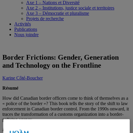
Axe 1 – Nations et Diversité
Axe 2 – Institutions, justice sociale et territoires
Axe 3 – Démocratie et pluralisme
Projets de recherche
Activités
Publications
Nous joindre
Border Frictions: Gender, Generation
and Technology on the Frontline
Karine Côté-Boucher
Résumé
How did Canadian border officers come to think of themselves as a
« police of the border »? This book tells the story of the shift to law
enforcement in Canadian border control. From the 1990s onward, it
traces the transformation of a customs organization into a border-
policing agency.
Border Frictions
investigates how considerable political efforts and