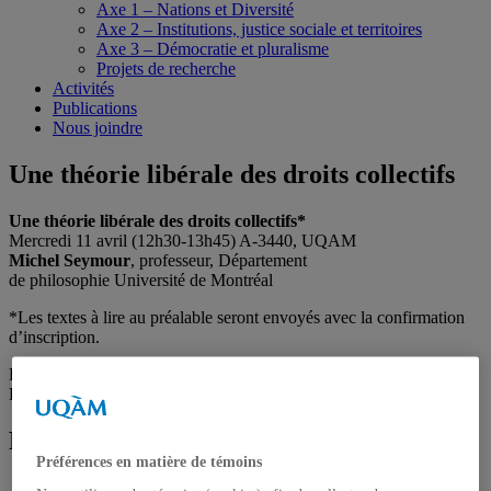
Axe 1 – Nations et Diversité
Axe 2 – Institutions, justice sociale et territoires
Axe 3 – Démocratie et pluralisme
Projets de recherche
Activités
Publications
Nous joindre
Une théorie libérale des droits collectifs
Une théorie libérale des droits collectifs*
Mercredi 11 avril (12h30-13h45) A-3440, UQAM
Michel Seymour
, professeur, Département
de philosophie Université de Montréal
*Les textes à lire au préalable seront envoyés avec la confirmation
d’inscription.
Pour vous inscrire, écrivez au cridaq@uqam.ca.
Les places sont limitées, réservez tôt !
Partager sur :
Préférences en matière de témoins